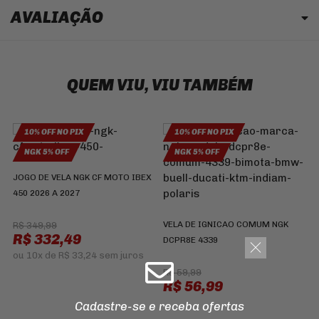
AVALIAÇÃO
QUEM VIU, VIU TAMBÉM
10% OFF NO PIX
10% OFF NO PIX
F
NGK 5% OFF
NGK 5% OFF
B
JOGO DE VELA NGK CF MOTO IBEX
450 2026 A 2027
R
VELA DE IGNICAO COMUM NGK
R$ 349,99
R$ 332,49
DCPR8E 4339
ou
10x
de
R$ 33,24
sem juros
R$ 59,99
R$ 56,99
Cadastre-se e receba ofertas