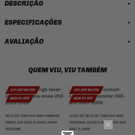
DESCRIÇÃO
ESPECIFICAÇÕES
AVALIAÇÃO
QUEM VIU, VIU TAMBÉM
10% OFF NO PIX
10% OFF NO PIX
NGK 5% OFF
NGK 5% OFF
VELA DE IGNICAO NGK YAMAHA
JOGO DE VELA DE IGNICAO NGK
P
XMAX 250 2020 A 2026 LASER
ORIGINAL DUCATI MONSTER 695
I
IRIDIUM
2007 A 2008
S