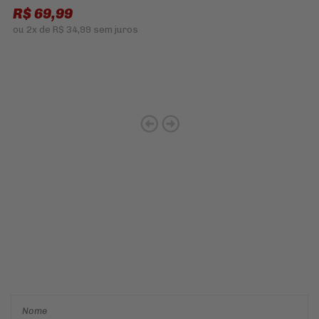
R$ 69,99
ou
2x
de
R$ 34,99
sem juros
Cadastre-se e receba ofertas
e descontos
exclusivos em
primeira mão!