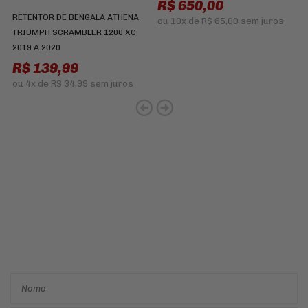
R$ 650,00
R
RETENTOR DE BENGALA ATHENA
ou
10x
de
R$ 65,00
sem juros
TRIUMPH SCRAMBLER 1200 XC
2019 A 2020
R$ 139,99
ou
4x
de
R$ 34,99
sem juros
Cadastre-se e receba ofertas
e descontos
exclusivos em
primeira mão!