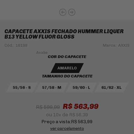
CAPACETE AXXIS FECHADO HUMMER LIQUER
B13 YELLOW FLUOR GLOSS
Cód.:
16198
Marca:
AXXIS
COR DO CAPACETE
AMARELO
TAMANHO DO CAPACETE
55/56 - S
57/58 - M
59/60 - L
61/62 - XL
R$ 563,99
R$ 599,99
ou
de
10
x
R$ 56,39
Preço a vista:
R$ 563,99
ver parcelamento