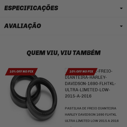
ESPECIFICAÇÕES
AVALIAÇÃO
QUEM VIU, VIU TAMBÉM
10% OFF NO PIX
10% OFF NO PIX
PASTILHA DE FREIO DIANTEIRA
J
HARLEY DAVIDSON 1690 FLHTKL
K
ULTRA LIMITED LOW 2015 A 2016
2