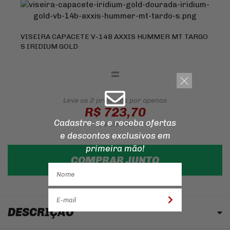
VISEIRA CAPACETE V-14B AXXIS HUMMER MT TARGO
S IRIDIUM GOLD
=
Leve os 2 produtos
por apenas
R$ 723,70
Cadastre-se e receba ofertas
ou
10x
de
e descontos
exclusivos em
primeira mão!
COMPRAR JUNTO
DESCRIÇÃO