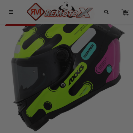
Remotox
10% OFF NO PIX
AXXIS 6% OFF