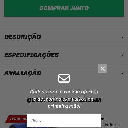
COMPRAR JUNTO
DESCRIÇÃO
ESPECIFICAÇÕES
AVALIAÇÃO
Cadastre-se e receba ofertas
e descontos
exclusivos em
QUEM VIU, VIU TAMBÉM
primeira mão!
10% OFF NO PIX
10% OFF NO PIX
B