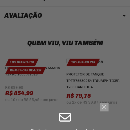
AVALIAÇÃO
QUEM VIU, VIU TAMBÉM
10% OFF NO PIX
10% OFF NO PIX
FILTRO AR K&N YA-6008 YAMAHA
K&N 5% OFF DEALER
YZF R6 2008 A 2016
PROTETOR DE TANQUE
TPTR7553G054 TRIUMPH TIGER
1200 BANDEIRA
R$ 899,99
R$ 854,99
P
R$ 79,75
ou
10x
de
R$ 85,49
sem juros
H
ou
2x
de
R$ 39,87
sem juros
C