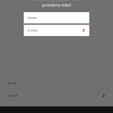
primeira mão!
Cadastre-se e receba ofertas
e descontos
exclusivos em
primeira mão!