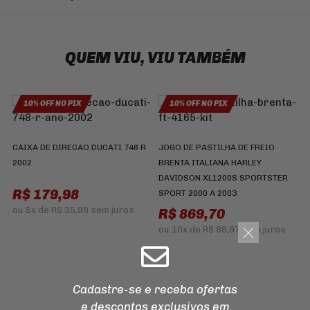
QUEM VIU, VIU TAMBÉM
10% OFF NO PIX
10% OFF NO PIX
CAIXA DE DIRECAO DUCATI 748 R
JOGO DE PASTILHA DE FREIO
2002
BRENTA ITALIANA HARLEY
DAVIDSON XL1200S SPORTSTER
P
R$ 179,98
SPORT 2000 A 2003
Z
7
ou
5x
de
R$ 35,99
sem juros
R$ 869,70
ou
10x
de
R$ 86,97
sem juros
Cadastre-se e receba ofertas
e descontos
exclusivos em