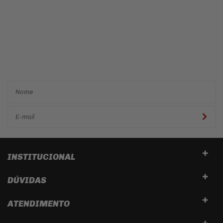
Cadastre-se e receba ofertas
e descontos
exclusivos em
primeira mão!
INSTITUCIONAL
DÚVIDAS
ATENDIMENTO