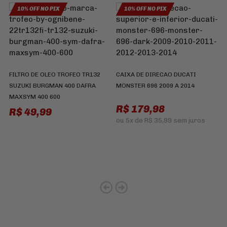
10% OFF NO PIX
10% OFF NO PIX
J
B
FILTRO DE OLEO TROFEO TR132
CAIXA DE DIRECAO DUCATI
D
SUZUKI BURGMAN 400 DAFRA
MONSTER 696 2009 A 2014
T
MAXSYM 400 600
R$ 179,98
R$ 49,99
ou
5x
de
R$ 35,99
sem juros