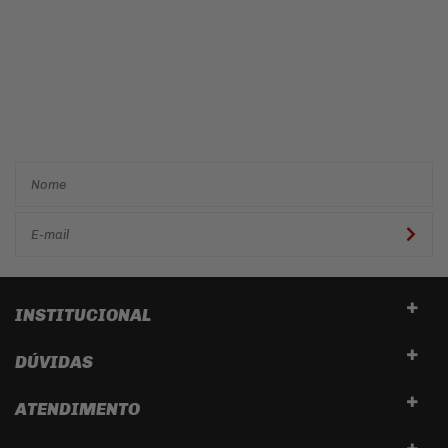
Cadastre-se e receba ofertas
e descontos
exclusivos em
primeira mão!
INSTITUCIONAL
DÚVIDAS
ATENDIMENTO