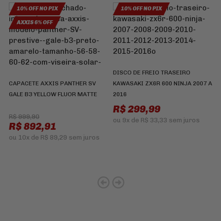
10% OFF NO PIX
10% OFF NO PIX
AXXIS 6% OFF
V
DISCO DE FREIO TRASEIRO
K
CAPACETE AXXIS PANTHER SV
KAWASAKI ZX6R 600 NINJA 2007 A
2
GALE B3 YELLOW FLUOR MATTE
2016
R
R$ 299,99
R$ 999,90
ou
9x
de
R$ 33,33
sem juros
R$ 892,91
ou
10x
de
R$ 89,29
sem juros