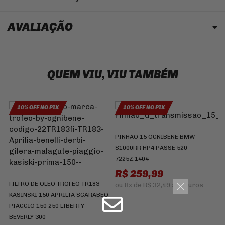
AVALIAÇÃO
QUEM VIU, VIU TAMBÉM
10% OFF NO PIX
10% OFF NO PIX
PINHAO 15 OGNIBENE BMW
S1000RR HP4 PASSE 520
7225Z.1404
P
R$ 259,99
H
FILTRO DE OLEO TROFEO TR183
C
ou
8x
de
R$ 32,49
sem juros
KASINSKI 150 APRILIA SCARABEO
PIAGGIO 150 250 LIBERTY
BEVERLY 300