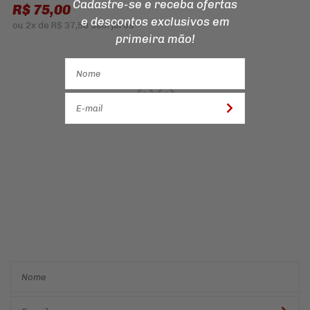
Cadastre-se e receba ofertas
R$ 75,00
e descontos
exclusivos em
ou
2x
de
R$ 37,50
sem juros
primeira mão!
Cadastre-se e receba ofertas
e descontos
exclusivos em
primeira mão!