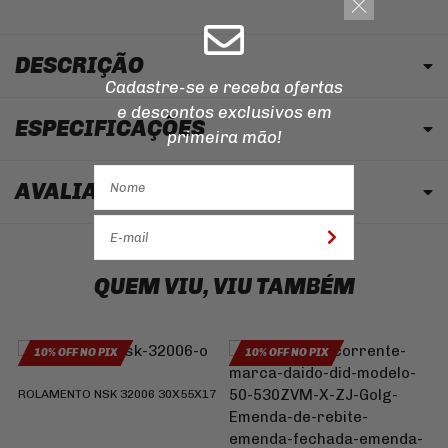
DESCRIÇÃO
Cadastre-se e receba ofertas
e descontos
exclusivos em
ESPECIFICAÇÕES
primeira mão!
AVALIAÇÃO
QUEM VIU, VIU TAMBÉM
10% OFF NO PIX
10% OFF NO PIX
V
ROLAMENTO NSK 32006 30X55X17
F