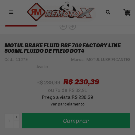
Remotox
10% OFF NO PIX
MOTUL 4% OFF
MOTUL BRAKE FLUID RBF 700 FACTORY LINE
500ML FLUIDO DE FREIO DOT4
Cód.:
11279
Marca:
MOTUL LUBRIFICANTES
R$ 230,39
R$ 239,99
ou
de
7
x
R$ 32,91
Preço a vista:
R$ 230,39
ver parcelamento
+
Comprar
-