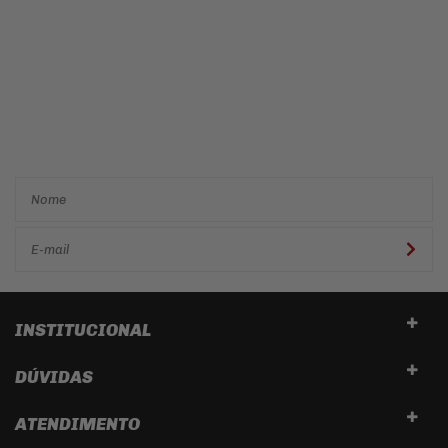
Cadastre-se e receba ofertas
e descontos
exclusivos em
primeira mão!
INSTITUCIONAL
DÚVIDAS
ATENDIMENTO