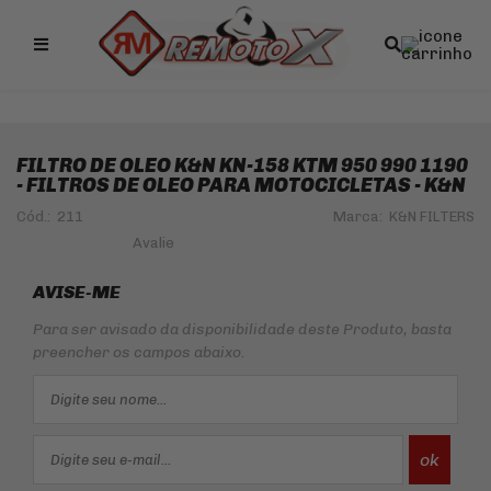
Remotox
FILTRO DE OLEO K&N KN-158 KTM 950 990 1190
- FILTROS DE OLEO PARA MOTOCICLETAS - K&N
Cód.:
211
Marca:
K&N FILTERS
AVISE-ME
Para ser avisado da disponibilidade deste Produto, basta
preencher os campos abaixo.