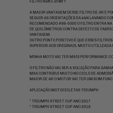
FILTRO K&N É BOM ?
A MAIOR VANTAGEM DESSE FILTRO DE AR É POR
SEGUIR AS ORIENTAÇÕES DA k&N LAVANDO C
RECOMENDADO #99-5000 O FILTRO ENTRA NA 
DE QUILÔMETROS CONTRA DEFEITO DE FABRIC
VANTAGEM.
OUTRO PONTO POSITIVO É QUE ESSES FILTRO
SUPERIOR AOS ORIGINAIS, MUITO UTILIZADA
MINHA MOTO VAI TER MAIS PERFORMANCE COM
O FILTRO NÃO VAI SER A SOLUÇÃO PARA GAN
MAS CONTRIBUI MUITO NO CICLO DE ADMISS
MAIOR DE AR O MOTOR VAI TER UM BOM FUN
APLICAÇÃO MOTOCICLETAS TRIUMPH
º TRIUMPH STREET CUP ANO 2017
º TRIUMPH STREET CUP ANO 2018