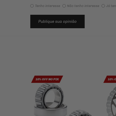
Tenho interesse
Não tenho interesse
Já te
Publique sua opinião
10% OFF NO PIX
10% 