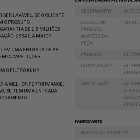
ESPECIFICAÇÃO FILTRO DE A
PARA
ROLAMENTOS
BOLSA
SEGUIMENTO
MOTOC
DE
 SER LAVÁVEL, SE O CLIENTE
RETENTOR
TANQUE
DE
OM O PRODUTO
CÓDIGO DO
TB-90
BENGALA
INTERCOMUNICADOR
GARANTIA DE 1.6 MILHÕES
PRODUTO
DISCO
AÇÃO, ESSA É A MAIOR
NUMERO DA
PROTETOR
DE
PEÇA
DE
FREIO
MÃO
S TEM UMA ENTRADA DE AR
DISCO
PRODUTO
FILTRO
 EM COMPETIÇÕES.
PROTETOR
DE
DE
EMBREAGEM
COMPOSIÇÃO
FILTR
MOTOR
 O FILTRO K&N ?
PROTE
BUCHA
REFORÇO
DA
DE
COROA
INSTALAÇÃO
RETIR
HAR A MELHOR PERFORMANCE,
QUADRO
COXIM
O FILT
ÃO, SE TEM UMA ENTRADA
CAPA
RETROVISORES
RECOM
CIONAMENTO.
PARA
PROFI
MOTO
LONA
DE
ALFORGE
FREIO
FABRICANTE
AUXILIAR
SUSPENSÃO
DE
MARCA DO PRODUTO
PARTIDA
EMBREAGEM