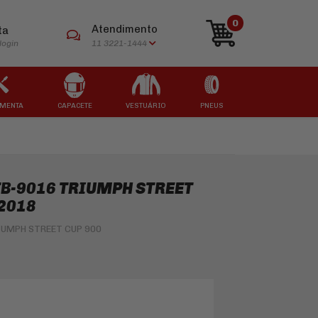
0
Atendimento
ta
login
11 3221-1444
MENTA
CAPACETE
VESTUÁRIO
PNEUS
ARCAS
ARCAS
ARCAS
ARCAS
ARCAS
TB-9016 TRIUMPH STREET
 2018
IUMPH STREET CUP 900