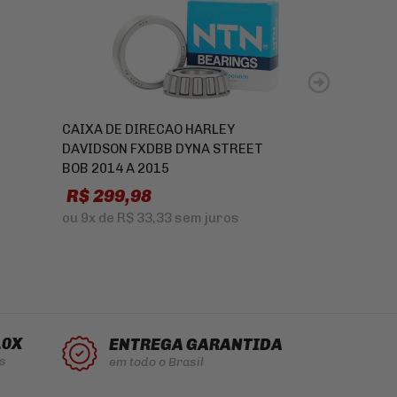
CAIXA DE DIRECAO HARLEY
CAPACETE FE
DAVIDSON FXDBB DYNA STREET
COURSE DENN
BOB 2014 A 2015
R
R$ 299,98
R$ 879,90
ou
10x
de
R$ 
ou
9x
de
R$ 33,33
sem juros
10X
ENTREGA GARANTIDA
s
em todo o Brasil