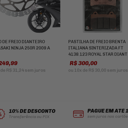
O DE FREIO DIANTEIRO
PASTILHA DE FREIO BRENTA
SAKI NINJA 250R 2009 A
ITALIANA SINTERIZADA FT
4138.123 ROYAL STAR DIANT
249,99
R$ 300,00
de
R$ 31,24
sem juros
ou
10x
de
R$ 30,00
sem juros
PAGUE EM ATÉ 
10% DE DESCONTO
sem juros nos cartõe
Transferência ou PIX