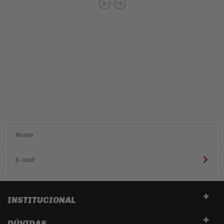
Cadastre-se e receba ofertas
e descontos
exclusivos em
primeira mão!
INSTITUCIONAL
DÚVIDAS