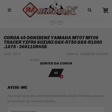
Remotox
COROA 45 OGNIBENE YAMAHA MT07 MT09
TRACER YZFR6 SUZUKI GSX-R750 GSX-R1000
.1876 - 368110R45B
Cód.:
9747
Marca:
OGNIBENE RACING
DENTES DA COROA
45
AVISE-ME
Para ser avisado da disponibilidade deste Produto, basta
preencher os campos abaixo.