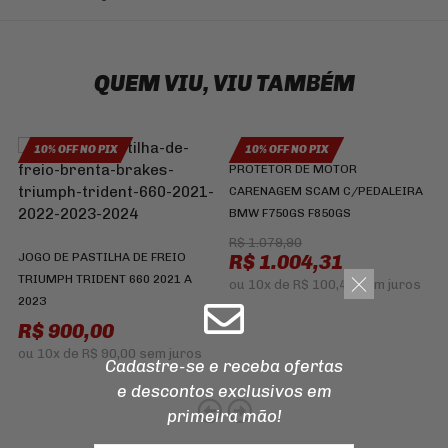
QUEM VIU, VIU TAMBÉM
10% OFF NO PIX
10% OFF NO PIX
PROTETOR DE MOTOR
CARENAGEM SCAM C/PEDALEIRA
J
BMW F750GS F850GS
B
H
R$ 1.079,90
JOGO DE PASTILHA DE FREIO
R$ 1.004,31
TRIUMPH TRIDENT 660 2021 A
ou
10x
de
R$ 100,43
sem juros
2023
R$ 900,00
ou
10x
de
R$ 90,00
sem juros
Cadastre-se e receba ofertas
e descontos
exclusivos em
primeira mão!