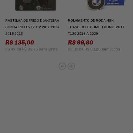
PASTILHA DE FREIO DIANTEIRA
ROLAMENTO DE RODA NSK
C
HONDA PCX150 2012 2013 2014
TRASEIRO TRIUMPH BONNEVILLE
B
2015 2016
T120 2016 A 2020
2
R$ 135,00
R$ 99,80
R
ou
4x
de
R$ 33,75
sem juros
ou
3x
de
R$ 33,26
sem juros
Cadastre-se e receba ofertas
e descontos
exclusivos em
primeira mão!