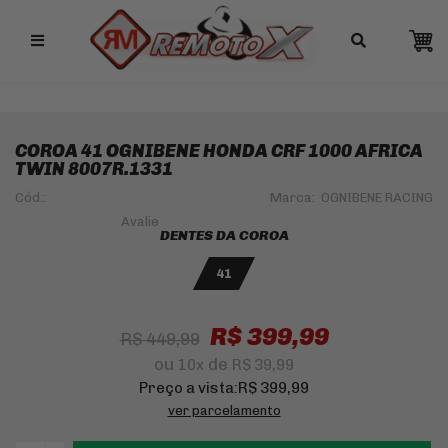
Remotox
10% OFF NO PIX
COROA 41 OGNIBENE HONDA CRF 1000 AFRICA
TWIN 8007R.1331
Cód.:
Marca:
OGNIBENE RACING
DENTES DA COROA
41
R$ 399,99
R$ 449,99
ou
de
10
x
R$ 39,99
Preço a vista:
R$ 399,99
ver parcelamento