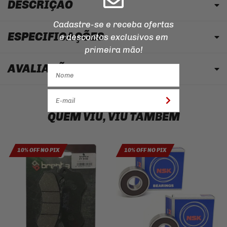
DESCRIÇÃO
Cadastre-se e receba ofertas
ESPECIFICAÇÕES
e descontos
exclusivos em
primeira mão!
AVALIAÇÃO
QUEM VIU, VIU TAMBÉM
10% OFF NO PIX
10% OFF NO PIX