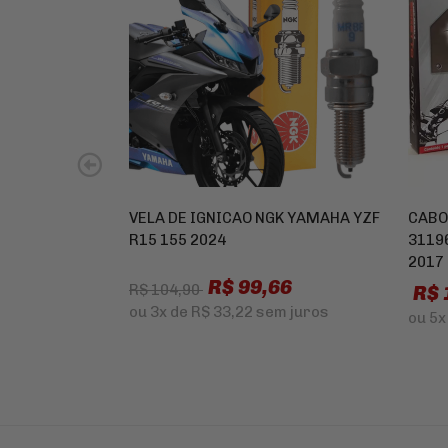
VELA DE IGNICAO NGK YAMAHA YZF
CABO
R15 155 2024
3119
2017
R$ 99,66
R$ 
R$ 104,90
ou
3x
de
R$ 33,22
sem juros
ou
5x