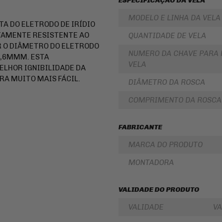
ESPECIFICAÇÃO DA VELA
PARA
ROLAMENTOS
BOLSA
MODELO E LINHA DA VELA
DE
TA DO ELETRODO DE IRÍDIO
RETENTOR
TANQUE
DE
TAMENTE RESISTENTE AO
QUANTIDADE DE VELA
BENGALA
INTERCOMUNICADOR
 O DIÂMETRO DO ELETRODO
NUMERO DA CHAVE PARA 
DISCO
 0,6MMM. ESTA
PROTETOR
DE
VELA
ELHOR IGNIBILIDADE DA
DE
FREIO
MÃO
RA MUITO MAIS FÁCIL.
DIÂMETRO DA ROSCA
DISCO
PROTETOR
DE
DE
COMPRIMENTO DA ROSCA
EMBREAGEM
MOTOR
BUCHA
REFORÇO
DA
FABRICANTE
DE
COROA
QUADRO
COXIM
MARCA DO PRODUTO
CAPA
RETROVISORES
PARA
MONTADORA
MOTO
LONA
DE
ALFORGE
FREIO
VALIDADE DO PRODUTO
AUXILIAR
SUSPENSÃO
DE
VALIDADE
VA
PARTIDA
EMBREAGEM