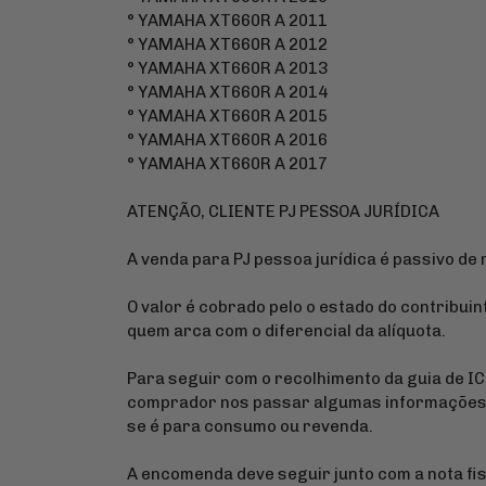
° YAMAHA XT660R A 2011
° YAMAHA XT660R A 2012
° YAMAHA XT660R A 2013
° YAMAHA XT660R A 2014
° YAMAHA XT660R A 2015
° YAMAHA XT660R A 2016
° YAMAHA XT660R A 2017
ATENÇÃO, CLIENTE PJ PESSOA JURÍDICA
A venda para PJ pessoa jurídica é passivo de
O valor é cobrado pelo o estado do contribuin
quem arca com o diferencial da alíquota.
Para seguir com o recolhimento da guia de I
comprador nos passar algumas informações s
se é para consumo ou revenda.
A encomenda deve seguir junto com a nota fis