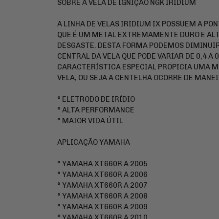
SOBRE A VELA DE IGNIÇÃO NGK IRIDIUM
A LINHA DE VELAS IRIDIUM IX POSSUEM A PON
QUE É UM METAL EXTREMAMENTE DURO E AL
DESGASTE. DESTA FORMA PODEMOS DIMINUIR
CENTRAL DA VELA QUE PODE VARIAR DE 0,4 A
CARACTERÍSTICA ESPECIAL PROPICIA UMA M
VELA, OU SEJA A CENTELHA OCORRE DE MANEI
° ELETRODO DE IRÍDIO
° ALTA PERFORMANCE
° MAIOR VIDA ÚTIL
APLICAÇÃO YAMAHA
° YAMAHA XT660R A 2005
° YAMAHA XT660R A 2006
° YAMAHA XT660R A 2007
° YAMAHA XT660R A 2008
° YAMAHA XT660R A 2009
° YAMAHA XT660R A 2010