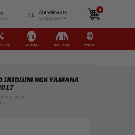
0
Atendimento
ta
login
11 3221-1444
MENTA
CAPACETE
VESTUÁRIO
PNEUS
ARCAS
ARCAS
ARCAS
ARCAS
ARCAS
AO IRIDIUM NGK YAMAHA
2017
MAHA XT660R
ÃO