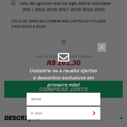
VELA DE IGNICAO COMUN NGK DAFRA CITYCLASS
200I 2015 A 2020
=
Leve os 2 produtos
por apenas
R$ 161,30
ou
5x
de
Cadastre-se e receba ofertas
e descontos
exclusivos em
primeira mão!
COMPRAR JUNTO
DESCRIÇÃO