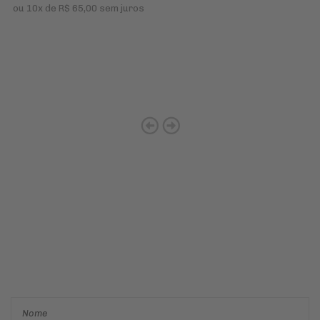
ou
10x
de
R$ 65,00
sem juros
Cadastre-se e receba ofertas
e descontos
exclusivos em
primeira mão!