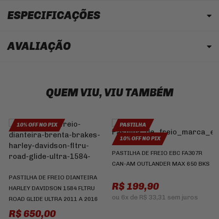
ESPECIFICAÇÕES
AVALIAÇÃO
QUEM VIU, VIU TAMBÉM
10% OFF NO PIX
PASTILHA
10% OFF NO PIX
C
PASTILHA DE FREIO EBC FA307R
1
CAN-AM OUTLANDER MAX 650 BKS
PASTILHA DE FREIO DIANTEIRA
R
R$ 199,90
HARLEY DAVIDSON 1584 FLTRU
ou
6x
de
R$ 33,31
sem juros
ROAD GLIDE ULTRA 2011 A 2016
R$ 650,00