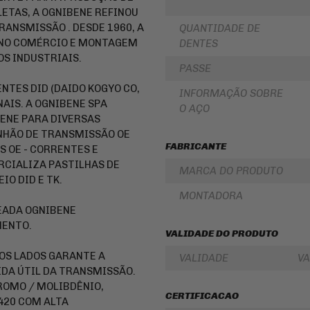
LUBRIFICANTES
TAS, A OGNIBENE REFINOU
SLIDER
ANSMISSÃO . DESDE 1960, A
JUNTA
QUANTIDADE DE
DE
FRISO
 NO COMÉRCIO E MONTAGEM
DENTES
MOTOR
DE
S INDUSTRIAIS.
E
RODA
PASSE
SIMILAR
REDE
ENTES DID (DAIDO KOGYO CO,
PINHÃO
/
INFORMAÇÃO SOBRE
ARANHA
NAIS. A OGNIBENE SPA
O AÇO
/ELÁSTICO
FILTRO
BENE PARA DIVERSAS
/
DE
FITA
ÓLEO
NHÃO DE TRANSMISSÃO OE
FABRICANTE
 OE - CORRENTES E
BAÚ
BATERIAS
/
RCIALIZA PASTILHAS DE
MARCA DO PRODUTO
BAULETOS
KIT
IO DID E TK.
/
COROA
MALAS
MONTADORA
E
LATERAIS
PINHAO
EADA OGNIBENE
MENTO.
BAGAGEIRO
KIT
VALIDADE DO PRODUTO
/
RELAÇÃO
SUPORTE
-
OS LADOS GARANTE A
VALIDADE
VA
DE
TRANSMISSÃO
BAÚ
IDA ÚTIL DA TRANSMISSÃO.
CABOS
ROMO / MOLIBDÊNIO,
FLANGE
DE
CERTIFICACAO
DE
420 COM ALTA
COMANDO
FIXAÇÃO