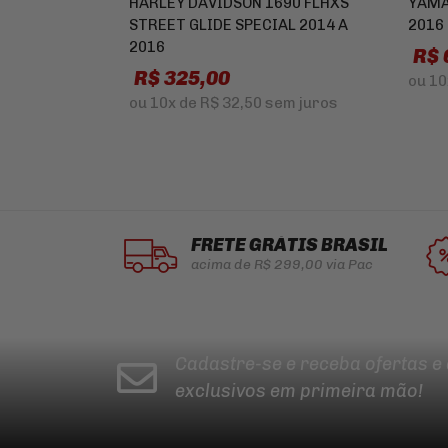
HARLEY DAVIDSON 1690 FLHXS
YAMA
STREET GLIDE SPECIAL 2014 A
2016
2016
R$ 
R$ 325,00
ou
10
ou
10x
de
R$ 32,50
sem juros
FRETE GRÁTIS BRASIL
acima de R$ 299,00 via Pac
Cadastre-se e receba ofertas e
exclusivos em primeira mão!