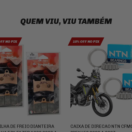
QUEM VIU, VIU TAMBÉM
OFF NO PIX
10% OFF NO PIX
ILHA DE FREIO DIANTEIRA
CAIXA DE DIRECAO NTN CFM