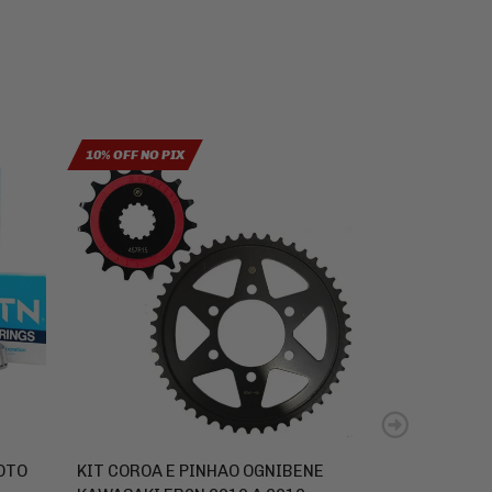
10% OFF NO PIX
10% OFF NO PIX
OTO
KIT COROA E PINHAO OGNIBENE
PINHAO 15 O