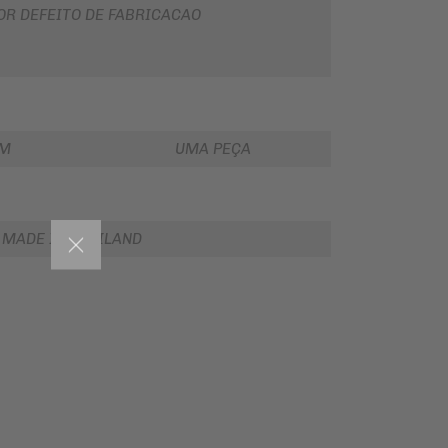
OR DEFEITO DE FABRICACAO
EM
UMA PEÇA
MADE IN THAILAND