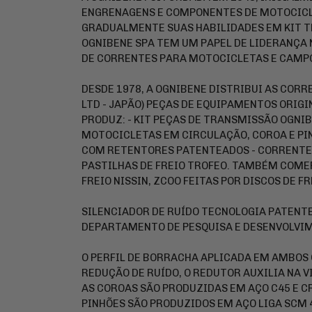
ENGRENAGENS E COMPONENTES DE MOTOCICLE
GRADUALMENTE SUAS HABILIDADES EM KIT TR
OGNIBENE SPA TEM UM PAPEL DE LIDERANÇA
DE CORRENTES PARA MOTOCICLETAS E CAMPO
DESDE 1978, A OGNIBENE DISTRIBUI AS CORR
LTD - JAPÃO) PEÇAS DE EQUIPAMENTOS ORIGI
PRODUZ: - KIT PEÇAS DE TRANSMISSÃO OGNI
MOTOCICLETAS EM CIRCULAÇÃO, COROA E PI
COM RETENTORES PATENTEADOS - CORRENTES
PASTILHAS DE FREIO TROFEO. TAMBÉM COME
FREIO NISSIN, ZCOO FEITAS POR DISCOS DE FRE
SILENCIADOR DE RUÍDO TECNOLOGIA PATENT
DEPARTAMENTO DE PESQUISA E DESENVOLVI
O PERFIL DE BORRACHA APLICADA EM AMBOS 
REDUÇÃO DE RUÍDO, O REDUTOR AUXILIA NA V
AS COROAS SÃO PRODUZIDAS EM AÇO C45 E C
PINHÕES SÃO PRODUZIDOS EM AÇO LIGA SCM 