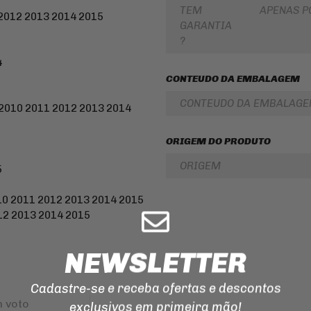
TEM
APENAS P
ILUMINAÇÃO
2012 2013 2014 2015
GARANTIA
EMENDA
?
PARA
CORRENTE
4
DE
TRANSMISSAO
CONTEUDO DA EMBALAGEM
MANOPLAS
CONTEUDO DA EMBALAG
2010 2011 2012 2013 2014
CORREIAS
REPARO
ORIGEM DO PRODUTO
DO
FREIO
ORIGEM
5
0 2011 2012 2013 2014 2015
12 2013 2014 2015
NEWSLETTER
Cadastre-se e receba ofertas e descontos
 voto
exclusivos em primeira mão!