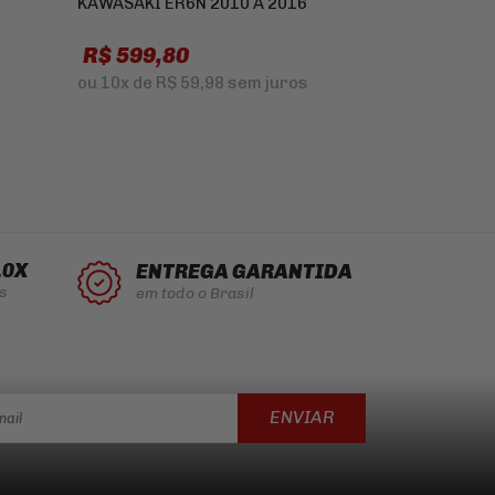
KAWASAKI ER6N 2010 A 2016
ZX-6R 636 ZX
R$ 599,80
R$ 259,9
ou
10x
de
R$ 59,98
sem juros
ou
8x
de
R$ 3
10X
ENTREGA GARANTIDA
s
em todo o Brasil
ENVIAR