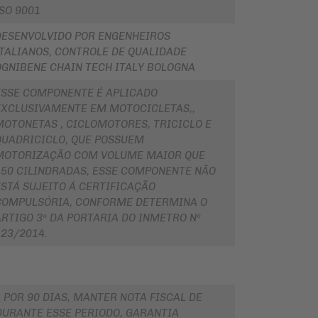
ISO 9001
DESENVOLVIDO POR ENGENHEIROS
ITALIANOS, CONTROLE DE QUALIDADE
OGNIBENE CHAIN TECH ITALY BOLOGNA
ESSE COMPONENTE É APLICADO
EXCLUSIVAMENTE EM MOTOCICLETAS,,
MOTONETAS , CICLOMOTORES, TRICICLO E
QUADRICICLO, QUE POSSUEM
MOTORIZAÇÃO COM VOLUME MAIOR QUE
450 CILINDRADAS, ESSE COMPONENTE NÃO
ESTÁ SUJEITO Á CERTIFICAÇÃO
COMPULSÓRIA, CONFORME DETERMINA O
ARTIGO 3º DA PORTARIA DO INMETRO Nº
123/2014.
 POR 90 DIAS, MANTER NOTA FISCAL DE
URANTE ESSE PERIODO, GARANTIA