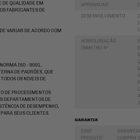
 DE QUALIDADE EM
APROVACAO
PARA
ROLAMENTOS
BOLSA
OS FABRICANTES DE
DE
RETENTOR
DESENVOLVIMENTO
TANQUE
DE
BENGALA
INTERCOMUNICADOR
ODE VARIAR DE ACORDO COM
DISCO
PROTETOR
DE
HOMOLOGAÇÃO
DE
FREIO
INMETRO Nº
MÃO
DISCO
PROTETOR
DE
DE
EMBREAGEM
NORMA ISO - 9001,
MOTOR
TERNA DE PADRÕES, QUE
BUCHA
REFORÇO
DA
TODOS OS NÍVEIS DE
DE
COROA
QUADRO
COXIM
TO DE PROCEDIMENTOS
CAPA
RETROVISORES
OS DEPARTAMENTOS DE
PARA
MOTO
STÊNCIA DE DESEMPENHO,
LONA
DE
PARA SEUS CLIENTES.
ALFORGE
FREIO
GARANTIA
AUXILIAR
SUSPENSÃO
DE
ESSE
GARANTIA
PARTIDA
EMBREAGEM
PRODUTO
COMPRA D