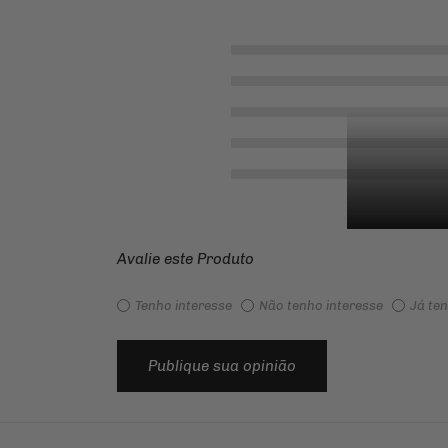
Avalie este Produto
Tenho interesse
Não tenho interesse
Já te
Publique sua opinião