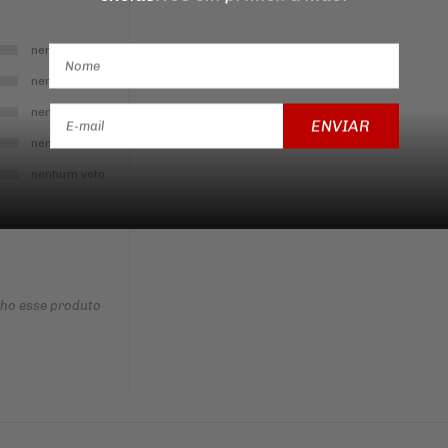
nenhum voto
nenhum voto
nenhum voto
ENVIAR
nenhum voto
nenhum voto
nho esse produto