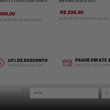
HA FZ1 FAZER 1000 2006 A
IBEX450 2026 A 2027
R$ 299,90
600,00
ou
9x
de
R$ 33,32
sem juros
x
de
R$ 60,00
sem juros
PAGUE EM ATÉ 
10% DE DESCONTO
sem juros nos cartõe
Transferência ou PIX
 descontos