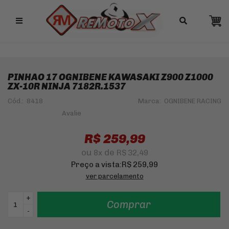
Remotox
10% OFF NO PIX
PINHAO 17 OGNIBENE KAWASAKI Z900 Z1000
ZX-10R NINJA 7182R.1537
Cód.:
8418
Marca:
OGNIBENE RACING
R$ 259,99
ou
de
8
x
R$ 32,49
Preço a vista:
R$ 259,99
ver parcelamento
+
Comprar
-