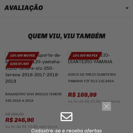
AVALIAÇÃO
QUEM VIU, VIU TAMBÉM
10% OFF NO PIX
10% OFF NO PIX
GIVI 5% OFF
DISCO DE FREIO DIANTEIRO
YAMAHA YZF R15 155 2024
P
R$ 169,99
BAGAGEIRO GIVI SR2125 TENERE
H
250 2016 A 2019
C
ou
5x
de
R$ 33,99
sem juros
R$ 299,90
R$ 246,90
ou
8x
de
R$ 30,86
sem juros
Cadastre-se e receba ofertas