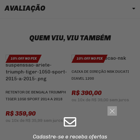
AVALIAÇÃO
QUEM VIU, VIU TAMBÉM
10% OFF NO PIX
10% OFF NO PIX
CAIXA DE DIREÇÃO NSK DUCATI
DIAVEL 1200
Ó
R$ 390,00
RETENTOR DE BENGALA TRIUMPH
4
TIGER 1050 SPORT 2014 A 2018
L
ou
10x
de
R$ 39,00
sem juros
R
R$ 359,90
ou
10x
de
R$ 35,99
sem juros
Cadastre-se e receba ofertas