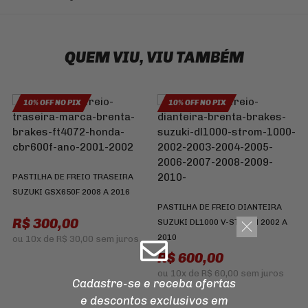
QUEM VIU, VIU TAMBÉM
10% OFF NO PIX
10% OFF NO PIX
PASTILHA DE FREIO TRASEIRA
SUZUKI GSX650F 2008 A 2016
PASTILHA DE FREIO DIANTEIRA
R$ 300,00
SUZUKI DL1000 V-STROM 2002 A
2010
ou
10x
de
R$ 30,00
sem juros
R$ 600,00
P
Y
ou
10x
de
R$ 60,00
sem juros
Cadastre-se e receba ofertas
1
e descontos
exclusivos em