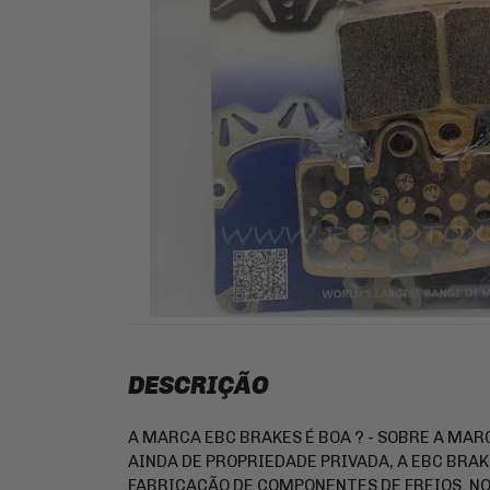
CORRENTES DE TRANSMISSAO
VALVULA DE PNEU / TAMPA DA VALVULA DO
LIMPEZA E LUBRIFICANTES
PNEU
VELAS DE IGNICAO
JUNTA DE MOTOR E SIMILAR
SLIDER
FERRAMENTA
PINHÃO
FILTRO DE ÓLEO
BATERIAS
CAPACETE
KIT COROA E PINHAO
VESTUÁRIO
PNEUS
DESCRIÇÃO
A MARCA EBC BRAKES É BOA ? - SOBRE A MAR
AINDA DE PROPRIEDADE PRIVADA, A EBC BRAK
FABRICAÇÃO DE COMPONENTES DE FREIOS. NO 