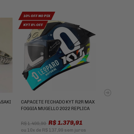
10% OFF NO PIX
10% OFF NO PIX
KYT 8% OFF
EMGO 8% OFF
ASAKI
CAPACETE FECHADO KYT R2R MAX
MANETE DE F
FOGGIA MUGELLO 2022 REPLICA
69621F BMW 
F800R R1200
R$ 1.379,91
ADVENTURE R
R$ 1.499,90
K1200R K130
ou
10x
de
R$ 137,99
sem juros