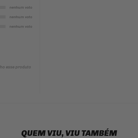
nenhum voto
nenhum voto
nenhum voto
nho esse produto
QUEM VIU, VIU TAMBÉM