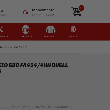
0
Atendimento
ta
login
11 3221-1444
MENTA
CAPACETE
VESTUÁRIO
PNEUS
REIO EBC BRAKES
ARCAS
ARCAS
ARCAS
ARCAS
ARCAS
EIO EBC FA454/4HH BUELL
S
ibilidade deste Produto, basta preencher os