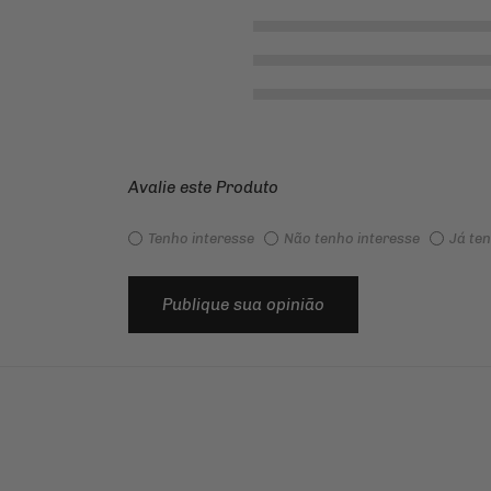
Avalie este Produto
Tenho interesse
Não tenho interesse
Já te
Publique sua opinião