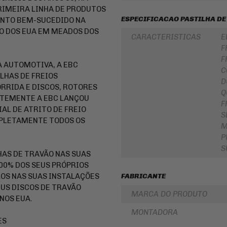
LUBRIFICANTES
RIMEIRA LINHA DE PRODUTOS
SLIDER
ESPECIFICACAO PASTILHA DE
ENTO BEM-SUCEDIDO NA
JUNTA
DE
FRISO
O DOS EUA EM MEADOS DOS
MOTOR
DE
CARACTERISTICAS
E
E
RODA
F
SIMILAR
REDE
F
 AUTOMOTIVA, A EBC
PINHÃO
/
C
ARANHA
LHAS DE FREIOS
D
/ELÁSTICO
FILTRO
RRIDA E DISCOS, ROTORES
/
DE
Q
FITA
ÓLEO
TEMENTE A EBC LANÇOU
F
AL DE ATRITO DE FREIO
BAÚ
BATERIAS
S
/
MPLETAMENTE TODOS OS
M
BAULETOS
KIT
/
COROA
P
MALAS
E
S
LATERAIS
PINHAO
HAS DE TRAVÃO NAS SUAS
100% DOS SEUS PRÓPRIOS
BAGAGEIRO
KIT
/
RELAÇÃO
LOS NAS SUAS INSTALAÇÕES
FABRICANTE
SUPORTE
-
EUS DISCOS DE TRAVÃO
DE
TRANSMISSÃO
MARCA DO PRODUTO
BAÚ
NOS EUA.
CABOS
MONTADORA
FLANGE
DE
DE
ES
COMANDO
FIXAÇÃO