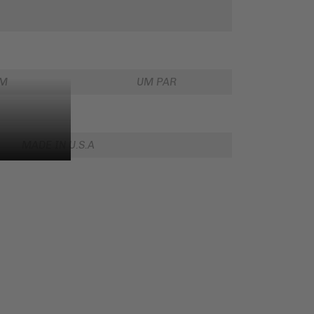
EM
UM PAR
MADE IN U.S.A