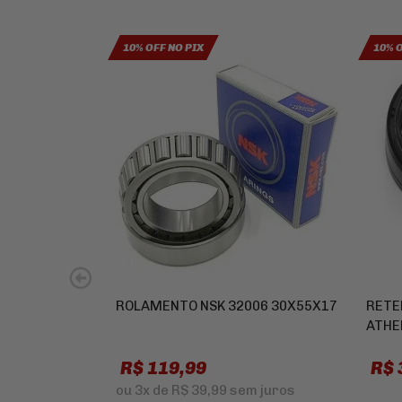
10% OFF NO PIX
10% 
ROLAMENTO NSK 32006 30X55X17
RETE
ATHE
R$ 119,99
R$ 
ou
3x
de
R$ 39,99
sem juros