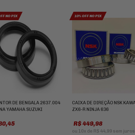
OFF NO PIX
10% OFF NO PIX
NTOR DE BENGALA 2637.004
CAIXA DE DIREÇÃO NSK KAW
NA YAMAHA SUZUKI
ZX6-R NINJA 636
30,45
R$ 449,98
ou
10x
de
R$ 44,99
sem juros