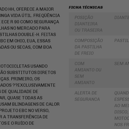
PARA
ROLAMENTOS
FICHA TÉCNICAS
BOLSA
ADO HH, OFERECE A MAIOR
DE
RETENTOR
ONGA VIDA ÚTIL. FREQÜÊNCIA
POSIÇÃO
DIANT
TANQUE
DE
E ECE R 90 COMO SEGURANÇA
BENGALA
DIANTEIRA
INTERCOMUNICADOR
ILHAS NO MERCADO PARA
OU TRASEIRA
DISCO
TILHAS DOUBLE-H. FEITAS
PROTETOR
DE
DE
COMPOSIÇÃO
PASTIL
FREIO
BC EM OHIO, EUA, ESSAS
MÃO
DA PASTILHA
ADAS OU SECAS, COM BOA
DISCO
PROTETOR
DE FREIO
DE
DE
EMBREAGEM
MOTOR
COM
SEM A
MOTOCICLETAS USANDO
BUCHA
AMIANTO OU
REFORÇO
DA
SÃO SUBSTITUTOS DIRETOS
DE
COROA
SEM
ÇAS. PRIMEIRO, OS
QUADRO
COXIM
AMIANTO
SADOS ??EXCLUSIVAMENTE
CAPA
RETROVISORES
 DE QUALIDADE DE
PARA
ALERTA DE
QUAND
MOTO
AR, QUASE TODAS AS
LONA
SEGURANCA
ESPESS
DE
 USAM BLINDAGENS DE CALOR
AO ME
ALFORGE
FREIO
PROJETO EBC NO VERSO,
DISCO,
AUXILIAR
SUSPENSÃO
R A TRANSFERÊNCIA DE
MOTOC
DE
OS E O RUÍDO DE
PARTIDA
EMBREAGEM
NOS FR