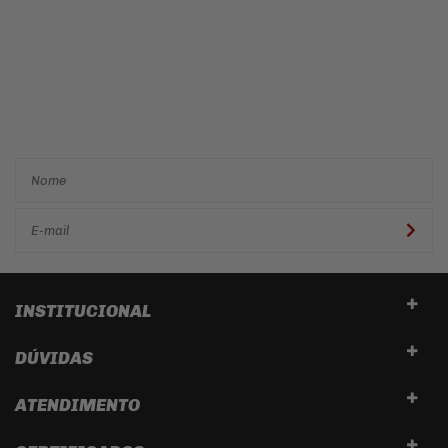
Cadastre-se e receba ofertas
e descontos
exclusivos em
primeira mão!
INSTITUCIONAL
DÚVIDAS
ATENDIMENTO