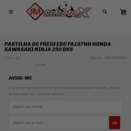
Remotox
PASTILHA
PASTILHA DE FREIO EBC FA197HH HONDA
KAWASAKI NINJA 250 BKS
Cód.:
10
Marca:
EBC BRAKES
AVISE-ME
Para ser avisado da disponibilidade deste Produto, basta
preencher os campos abaixo.