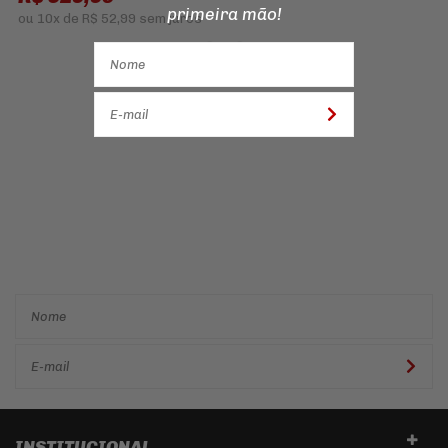
primeira mão!
ou
10x
de
R$ 52,99
sem juros
Cadastre-se e receba ofertas
e descontos
exclusivos em
primeira mão!
INSTITUCIONAL