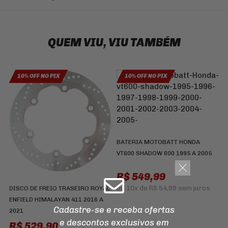
QUEM VIU, VIU TAMBÉM
10% OFF NO PIX
10% OFF NO PIX
BATERIA MOTOBATT HONDA
C
VT600 SHADOW 600 1995 A 2005
K
R
R$ 549,99
R
ou
10x
de
R$ 54,99
sem juros
DISCO DE FREIO TRASEIRO ROYAL
ENFIELD HIMALAYAN 411 2016 A
Cadastre-se e receba ofertas
2021
e descontos
exclusivos em
R$ 529,90