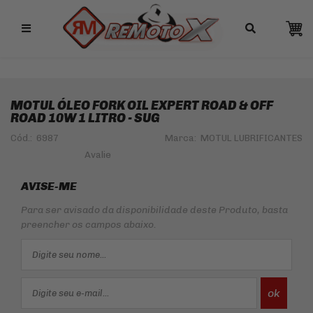
Remotox
MOTUL ÓLEO FORK OIL EXPERT ROAD & OFF
ROAD 10W 1 LITRO - SUG
Cód.:
6987
Marca:
MOTUL LUBRIFICANTES
AVISE-ME
Para ser avisado da disponibilidade deste Produto, basta
preencher os campos abaixo.