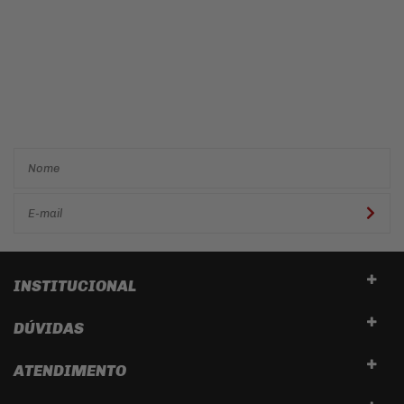
Cadastre-se e receba ofertas
e descontos
exclusivos em
primeira mão!
INSTITUCIONAL
DÚVIDAS
ATENDIMENTO