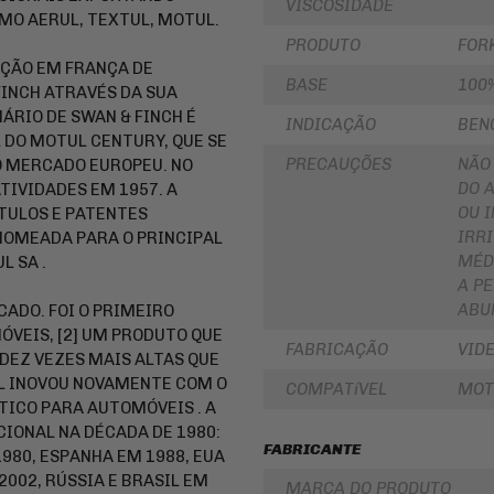
VISCOSIDADE
LUBRIFICANTES
MO AERUL, TEXTUL, MOTUL.
SLIDER
JUNTA
PRODUTO
FOR
DE
FRISO
IÇÃO EM FRANÇA DE
MOTOR
DE
BASE
100
INCH ATRAVÉS DA SUA
E
RODA
SIMILAR
NÁRIO DE SWAN & FINCH É
INDICAÇÃO
BEN
REDE
DO MOTUL CENTURY, QUE SE
PINHÃO
/
ARANHA
PRECAUÇÕES
NÃO
O MERCADO EUROPEU. NO
/ELÁSTICO
FILTRO
DO 
TIVIDADES EM 1957. A
/
DE
FITA
ÓLEO
OU I
TULOS E PATENTES
IRR
NOMEADA PARA O PRINCIPAL
BAÚ
BATERIAS
MÉD
/
 SA .
BAULETOS
KIT
A P
/
COROA
ABU
CADO. FOI O PRIMEIRO
MALAS
E
LATERAIS
PINHAO
VEIS, [2] UM PRODUTO QUE
FABRICAÇÃO
VID
DEZ VEZES MAIS ALTAS QUE
BAGAGEIRO
KIT
/
RELAÇÃO
UL INOVOU NOVAMENTE COM O
COMPATíVEL
MOT
SUPORTE
-
TICO PARA AUTOMÓVEIS . A
DE
TRANSMISSÃO
BAÚ
IONAL NA DÉCADA DE 1980:
CABOS
FABRICANTE
80, ESPANHA EM 1988, EUA
FLANGE
DE
DE
2002, RÚSSIA E BRASIL EM
COMANDO
MARCA DO PRODUTO
FIXAÇÃO