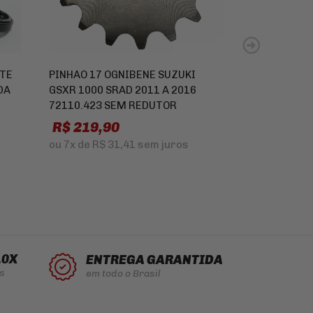
ETE
PINHAO 17 OGNIBENE SUZUKI
RETENTOR DE
DA
GSXR 1000 SRAD 2011 A 2016
ARI.104 HARL
72110.423 SEM REDUTOR
ROD
R$ 219,90
R$ 399,9
ou
7x
de
R$ 31,41
sem juros
ou
10x
de
R$ 
10X
ENTREGA GARANTIDA
s
em todo o Brasil