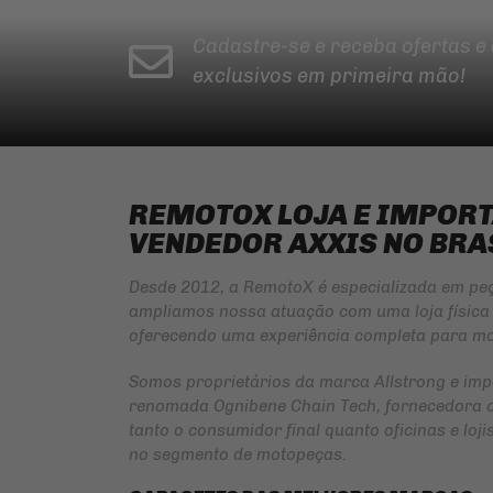
Cadastre-se e receba ofertas e
exclusivos em primeira mão!
REMOTOX LOJA E IMPOR
VENDEDOR AXXIS NO BRA
Desde 2012, a RemotoX é especializada em pe
ampliamos nossa atuação com uma loja física 
oferecendo uma experiência completa para mo
Somos proprietários da marca
Allstrong
e imp
renomada
Ognibene Chain Tech
, fornecedora 
tanto o consumidor final quanto oficinas e lo
no segmento de motopeças.