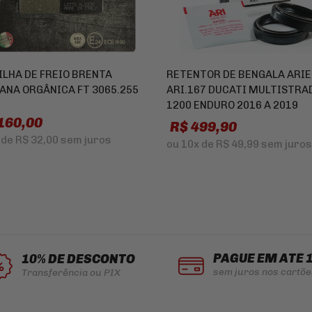
ILHA DE FREIO BRENTA
RETENTOR DE BENGALA ARI
IANA ORGÂNICA FT 3065.255
ARI.167 DUCATI MULTISTRA
1200 ENDURO 2016 A 2019
160,00
R$ 499,90
de
R$ 32,00
sem juros
ou
10x
de
R$ 49,99
sem juros
PAGUE EM ATÉ 
10% DE DESCONTO
sem juros nos cartõe
Transferência ou PIX