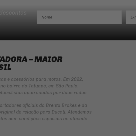
 descontos
TADORA – MAIOR
SIL
ças e acessórios para motos. Em 2022,
no bairro do Tatuapé, em São Paulo,
tociclistas apaixonados por duas rodas.
ortadores oficiais da
Brenta Brakes
e da
original de relação para Ducati. Atendemos
jistas com condições especiais no atacado