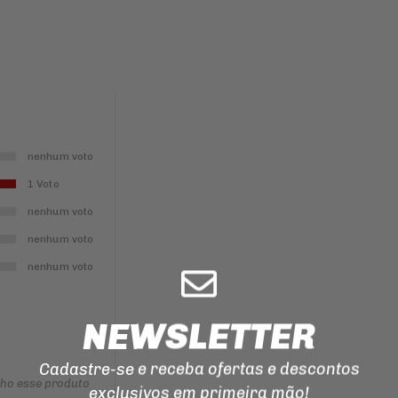
ILUMINAÇÃO
EMENDA
PARA
CORRENTE
DE
TRANSMISSAO
MANOPLAS
CORREIAS
nenhum voto
REPARO
1 Voto
DO
FREIO
nenhum voto
nenhum voto
nenhum voto
NEWSLETTER
Cadastre-se e receba ofertas e descontos
nho esse produto
exclusivos em primeira mão!