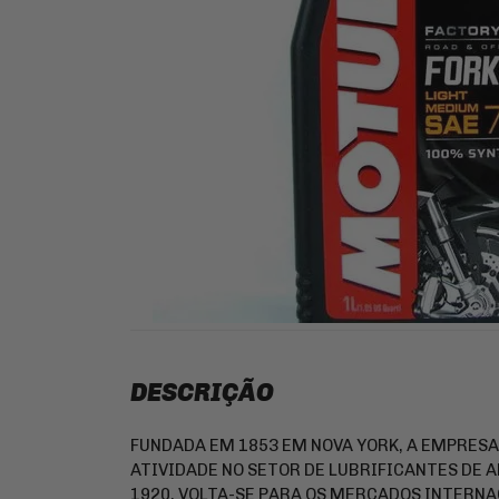
CORRENTES DE TRANSMISSAO
VALVULA DE PNEU / TAMPA DA VALVULA DO
LIMPEZA E LUBRIFICANTES
PNEU
VELAS DE IGNICAO
JUNTA DE MOTOR E SIMILAR
SLIDER
FERRAMENTA
PINHÃO
FILTRO DE ÓLEO
BATERIAS
CAPACETE
KIT COROA E PINHAO
VESTUÁRIO
PNEUS
DESCRIÇÃO
FUNDADA EM 1853 EM NOVA YORK, A EMPRESA 
ATIVIDADE NO SETOR DE LUBRIFICANTES DE A
1920, VOLTA-SE PARA OS MERCADOS INTERN