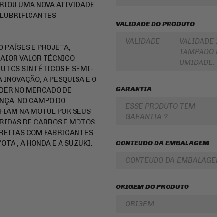
 CRIOU UMA NOVA ATIVIDADE
PARA
ROLAMENTOS
BOLSA
M LUBRIFICANTES
DE
VALIDADE DO PRODUTO
RETENTOR
TANQUE
DE
BENGALA
VALIDADE
VALIDADE
INTERCOMUNICADOR
0 PAÍSES E PROJETA,
TAMPADO E
DISCO
MAIOR VALOR TÉCNICO
PROTETOR
DE
UMIDADE.
DE
FREIO
UTOS SINTÉTICOS E SEMI-
MÃO
 INOVAÇÃO, A PESQUISA E O
DISCO
GARANTIA
PROTETOR
DER NO MERCADO DE
DE
DE
EMBREAGEM
NÇA. NO CAMPO DO
MOTOR
ESSE PRODUTO TEM
FIAM NA MOTUL POR SEUS
BUCHA
GARANTIA ?
REFORÇO
DA
IDAS DE CARROS E MOTOS.
DE
COROA
TREITAS COM FABRICANTES
QUADRO
COXIM
OTA , A HONDA E A SUZUKI.
CONTEUDO DA EMBALAGEM
CAPA
RETROVISORES
PARA
CONTEUDO DA EMBALAG
MOTO
LONA
DE
ALFORGE
FREIO
ORIGEM DO PRODUTO
AUXILIAR
SUSPENSÃO
DE
ORIGEM
PARTIDA
EMBREAGEM