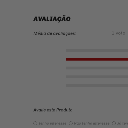
AVALIAÇÃO
1 voto
Média de avaliações:
Avalie este Produto
Tenho interesse
Não tenho interesse
Já te