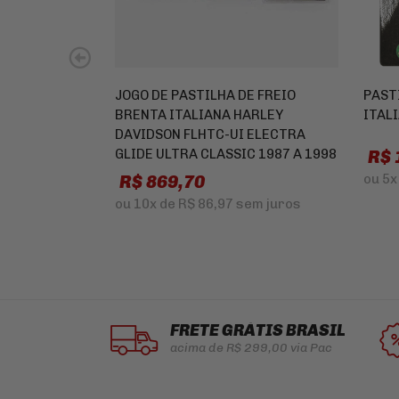
JOGO DE PASTILHA DE FREIO
PAST
BRENTA ITALIANA HARLEY
ITAL
DAVIDSON FLHTC-UI ELECTRA
GLIDE ULTRA CLASSIC 1987 A 1998
R$ 
R$ 869,70
ou
5x
ou
10x
de
R$ 86,97
sem juros
FRETE GRÁTIS BRASIL
acima de R$ 299,00 via Pac