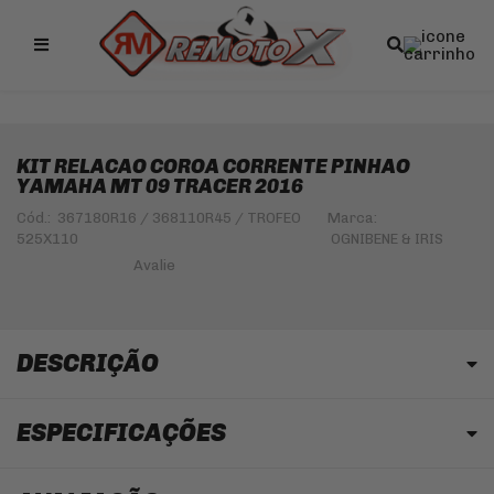
Remotox
KIT RELACAO COROA CORRENTE PINHAO
YAMAHA MT 09 TRACER 2016
Cód.:
367180R16 / 368110R45 / TROFEO
Marca:
525X110
OGNIBENE & IRIS
DESCRIÇÃO
ESPECIFICAÇÕES