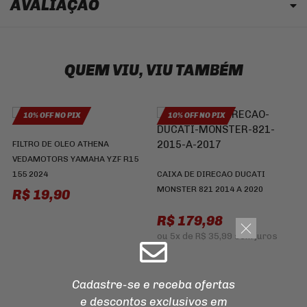
AVALIAÇÃO
QUEM VIU, VIU TAMBÉM
10% OFF NO PIX
10% OFF NO PIX
B
FILTRO DE OLEO ATHENA
Y
VEDAMOTORS YAMAHA YZF R15
155 2024
CAIXA DE DIRECAO DUCATI
MONSTER 821 2014 A 2020
R$ 19,90
R$ 179,98
ou
5x
de
R$ 35,99
sem juros
Cadastre-se e receba ofertas
e descontos
exclusivos em