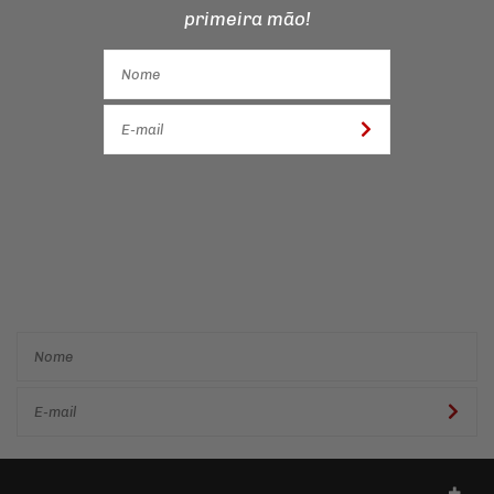
primeira mão!
Cadastre-se e receba ofertas
e descontos
exclusivos em
primeira mão!