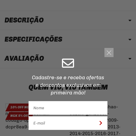
DESCRIÇÃO
ESPECIFICAÇÕES
AVALIAÇÃO
Cadastre-se e receba ofertas
e descontos
exclusivos em
QUEM VIU, VIU TAMBÉM
primeira mão!
10% OFF NO PIX
10% OFF NO PIX
NGK 5% OFF
C
F