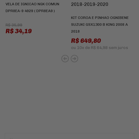
VELA DE IGNICAO NGK COMUN
DPR8EA-9 4929 ( DPR8EA9 )
KIT COROA E PINHAO OGNIBENE
SUZUKI GSX1300 B KING 2008 A
R$ 35,99
R$ 34,19
2018
R$ 649,80
ou
10x
de
R$ 64,98
sem juros
Cadastre-se e receba ofertas
e descontos
exclusivos em
primeira mão!