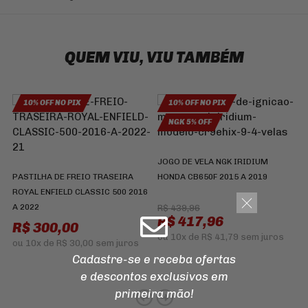
QUEM VIU, VIU TAMBÉM
10% OFF NO PIX
10% OFF NO PIX
NGK 5% OFF
JOGO DE VELA NGK IRIDIUM
PASTILHA DE FREIO TRASEIRA
HONDA CB650F 2015 A 2019
R
ROYAL ENFIELD CLASSIC 500 2016
E
A 2022
R$ 439,96
R$ 417,96
R$ 300,00
ou
10x
de
R$ 41,79
sem juros
ou
10x
de
R$ 30,00
sem juros
Cadastre-se e receba ofertas
e descontos
exclusivos em
primeira mão!