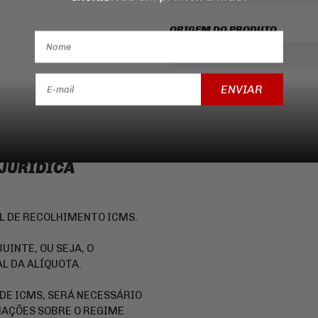
ORIGEM DO PRODUTO
ORIGEM
ENVIAR
 JURÍDICA
EL DE RECOLHIMENTO ICMS.
UINTE, OU SEJA, O
L DA ALÍQUOTA.
DE ICMS, SERÁ NECESSÁRIO
AÇÕES SOBRE O REGIME