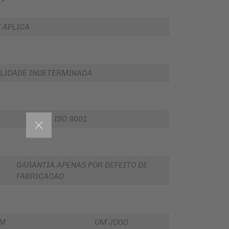
 APLICA
LIDADE INDETERMINADA
ISO 9001
GARANTIA APENAS POR DEFEITO DE
FABRICACAO
EM
UM JOGO