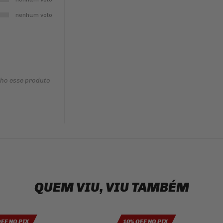
nenhum voto
nho esse produto
QUEM VIU, VIU TAMBÉM
OFF NO PIX
10% OFF NO PIX