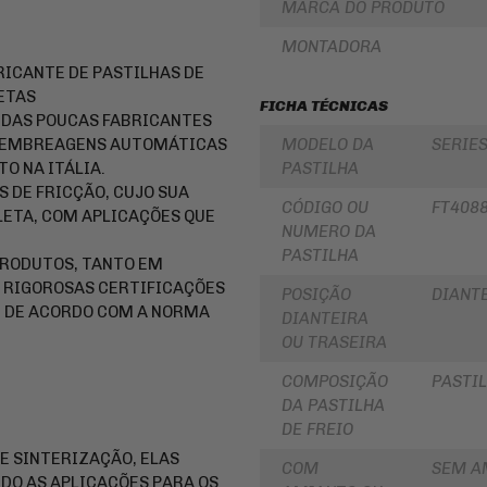
MARCA DO PRODUTO
LUBRIFICANTES
SLIDER
JUNTA
MONTADORA
DE
FRISO
RICANTE DE PASTILHAS DE
MOTOR
DE
E
RODA
ETAS
FICHA TÉCNICAS
SIMILAR
A DAS POUCAS FABRICANTES
REDE
PINHÃO
/
O E EMBREAGENS AUTOMÁTICAS
MODELO DA
SERIES
ARANHA
O NA ITÁLIA.
PASTILHA
/ELÁSTICO
FILTRO
/
 DE FRICÇÃO, CUJO SUA
DE
CÓDIGO OU
FT4088
FITA
ÓLEO
ETA, COM APLICAÇÕES QUE
NUMERO DA
BAÚ
BATERIAS
PASTILHA
/
PRODUTOS, TANTO EM
BAULETOS
KIT
 RIGOROSAS CERTIFICAÇÕES
/
COROA
POSIÇÃO
DIANT
MALAS
E
E DE ACORDO COM A NORMA
DIANTEIRA
LATERAIS
PINHAO
OU TRASEIRA
BAGAGEIRO
KIT
/
RELAÇÃO
COMPOSIÇÃO
PASTIL
SUPORTE
-
DA PASTILHA
DE
TRANSMISSÃO
BAÚ
DE FREIO
CABOS
FLANGE
DE
 SINTERIZAÇÃO, ELAS
COM
SEM A
DE
COMANDO
DO AS APLICAÇÕES PARA OS
FIXAÇÃO