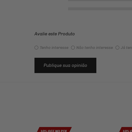
Avalie este Produto
Tenho interesse
Não tenho interesse
Já te
Publique sua opinião
10% OFF NO PIX
10% 