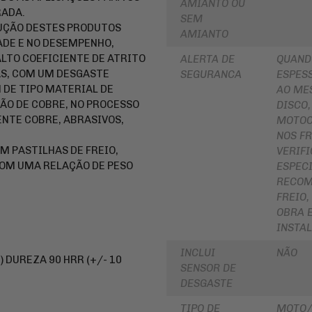
AMIANTO OU
PARA
RADA.
ROLAMENTOS
SEM
BOLSA
DUÇÃO DESTES PRODUTOS
DE
AMIANTO
RETENTOR
TANQUE
DE E NO DESEMPENHO,
DE
BENGALA
LTO COEFICIENTE DE ATRITO
ALERTA DE
QUAND
INTERCOMUNICADOR
AS, COM UM DESGASTE
SEGURANCA
ESPESS
DISCO
PROTETOR
DE
M DE TIPO MATERIAL DE
AO ME
DE
FREIO
ÃO DE COBRE, NO PROCESSO
DISCO,
MÃO
NTE COBRE, ABRASIVOS,
DISCO
MOTOC
PROTETOR
DE
NOS FR
DE
EMBREAGEM
MOTOR
M PASTILHAS DE FREIO,
VERIF
BUCHA
COM UMA RELAÇÃO DE PESO
ESPECI
REFORÇO
DA
DE
RECOM
COROA
QUADRO
COXIM
FREIO
OBRA 
CAPA
RETROVISORES
PARA
INSTA
MOTO
LONA
DE
INCLUI
NÃO
ALFORGE
FREIO
0) DUREZA 90 HRR (+/- 10
SENSOR DE
AUXILIAR
SUSPENSÃO
DESGASTE
DE
PARTIDA
EMBREAGEM
TIPO DE
MOTO/