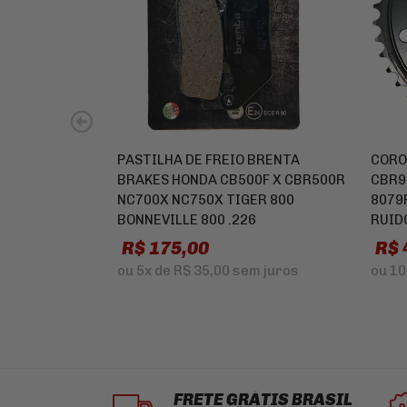
PASTILHA DE FREIO BRENTA
CORO
BRAKES HONDA CB500F X CBR500R
CBR9
NC700X NC750X TIGER 800
8079
BONNEVILLE 800 .226
RUID
R$ 175,00
R$ 
ou
5x
de
R$ 35,00
sem juros
ou
10
FRETE GRÁTIS BRASIL