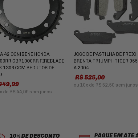
A 42 OGNIBENE HONDA
JOGO DE PASTILHA DE FREIO
00RR CBR1000RR FIREBLADE
BRENTA TRIUMPH TIGER 955
R.1306 COM REDUTOR DE
A 2004
O
R$ 525,00
449,99
ou
10x
de
R$ 52,50
sem juros
x
de
R$ 44,99
sem juros
PAGUE EM ATÉ 
10% DE DESCONTO