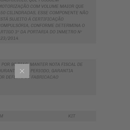
QUADRICICLO, QUE POSSUEM
MOTORIZAÇÃO COM VOLUME MAIOR QUE
450 CILINDRADAS, ESSE COMPONENTE NÃO
ESTÁ SUJEITO Á CERTIFICAÇÃO
COMPULSÓRIA, CONFORME DETERMINA O
ARTIGO 3º DA PORTARIA DO INMETRO Nº
123/2014.
 POR 90 DIAS, MANTER NOTA FISCAL DE
URANTE ESSE PERIODO, GARANTIA
OR DEFEITO DE FABRICACAO
EM
KIT