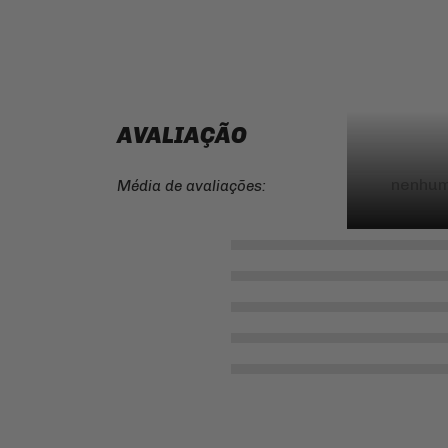
AVALIAÇÃO
nenhum
Média de avaliações: