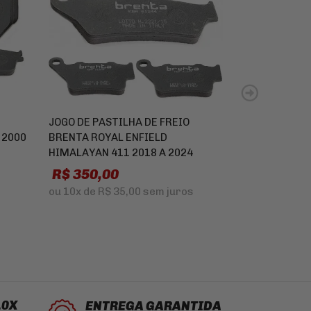
JOGO DE PASTILHA DE FREIO
VELA DE IGN
 2000
BRENTA ROYAL ENFIELD
160 2025 A 2
HIMALAYAN 411 2018 A 2024
R$
R$ 350,00
R$ 99,90
ou
3x
de
R$ 3
ou
10x
de
R$ 35,00
sem juros
10X
ENTREGA GARANTIDA