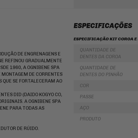
LUBRIFICANTES
SLIDER
JUNTA
DE
FRISO
MOTOR
DE
ESPECIFICAÇÕES
E
RODA
SIMILAR
REDE
ESPECIFICAÇÃO KIT COROA E
PINHÃO
/
ARANHA
/ELÁSTICO
QUANTIDADE DE
FILTRO
RODUÇÃO DE ENGRENAGENS E
/
DE
DENTES DA COROA
FITA
ÓLEO
NE REFINOU GRADUALMENTE
SDE 1960, A OGNIBENE SPA
QUANTIDADE DE
BAÚ
BATERIAS
/
 E MONTAGEM DE CORRENTES
DENTES DO PINHÃO
BAULETOS
KIT
S QUE SE FORTALECERAM AO
/
COROA
COR
MALAS
E
LATERAIS
PINHAO
ENTES DID (DAIDO KOGYO CO,
PASSE
BAGAGEIRO
ORIGINAIS. A OGNIBENE SPA
KIT
/
RELAÇÃO
AÇO
BENE PARA TODAS AS
SUPORTE
-
DE
TRANSMISSÃO
PRODUTO
BAÚ
CABOS
DUTOR DE RÚIDO.
FLANGE
DE
DE
COMANDO
FIXAÇÃO