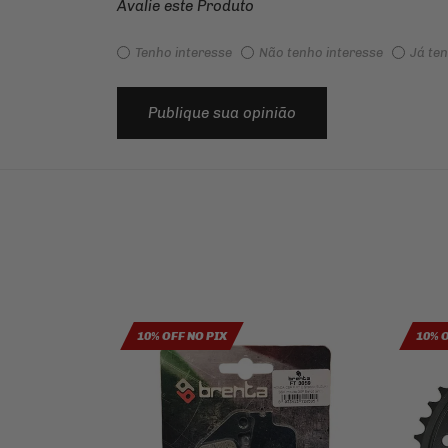
Avalie este Produto
Tenho interesse
Não tenho interesse
Já te
Publique sua opinião
10% OFF NO PIX
10% 