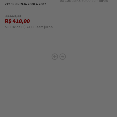
ou
10x
de
R$ 90,00
sem juros
ZX10RR NINJA 2006 A 2007
R$ 440,00
R$ 418,00
ou
10x
de
R$ 41,80
sem juros
Cadastre-se e receba ofertas
e descontos
exclusivos em
primeira mão!