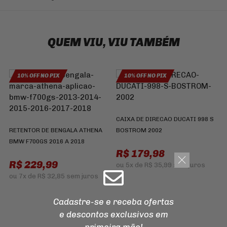
QUEM VIU, VIU TAMBÉM
10% OFF NO PIX
10% OFF NO PIX
CAIXA DE DIRECAO DUCATI 998 S
RETENTOR DE BENGALA ATHENA
BOSTROM 2002
P
BMW F700GS 2016 A 2018
S
R$ 179,98
R$ 229,99
R
ou
5x
de
R$ 35,99
sem juros
ou
7x
de
R$ 32,85
sem juros
Cadastre-se e receba ofertas
e descontos
exclusivos em
primeira mão!