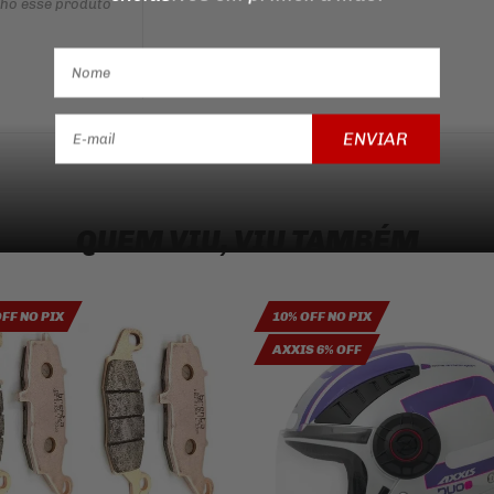
nho esse produto
ENVIAR
QUEM VIU, VIU TAMBÉM
OFF NO PIX
10% OFF NO PIX
AXXIS 6% OFF