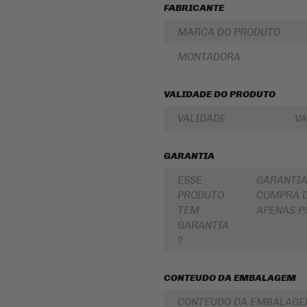
FABRICANTE
PARA
ROLAMENTOS
BOLSA
DE
MARCA DO PRODUTO
RETENTOR
TANQUE
DE
BENGALA
MONTADORA
INTERCOMUNICADOR
DISCO
PROTETOR
DE
VALIDADE DO PRODUTO
DE
FREIO
MÃO
DISCO
VALIDADE
VA
PROTETOR
DE
DE
EMBREAGEM
MOTOR
GARANTIA
BUCHA
REFORÇO
DA
DE
ESSE
GARANTIA
COROA
QUADRO
COXIM
PRODUTO
COMPRA D
CAPA
TEM
APENAS P
RETROVISORES
PARA
GARANTIA
MOTO
LONA
?
DE
ALFORGE
FREIO
AUXILIAR
SUSPENSÃO
CONTEUDO DA EMBALAGEM
DE
PARTIDA
EMBREAGEM
CONTEUDO DA EMBALAG