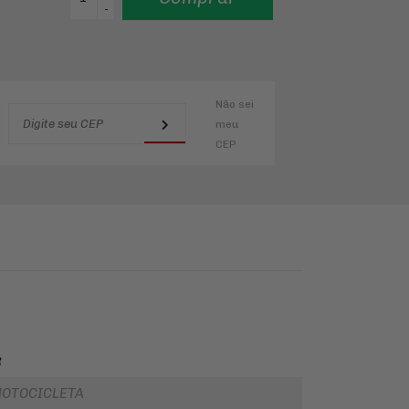
-
Não sei
meu
CEP
R
OTOCICLETA