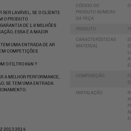
LUBRIFICANTES
CÓDIGO DO
D
SLIDER
JUNTA
PRODUTO NUMERO
 SER LAVÁVEL, SE O CLIENTE
DE
FRISO
DA PEÇA
OM O PRODUTO
MOTOR
DE
E
RODA
GARANTIA DE 1.6 MILHÕES
PRODUTO
F
SIMILAR
AÇÃO, ESSA É A MAIOR
REDE
PINHÃO
/
CARACTERÍSTICAS
D
ARANHA
S TEM UMA ENTRADA DE AR
MATERIAL
D
/ELÁSTICO
FILTRO
 EM COMPETIÇÕES.
/
DE
L
FITA
ÓLEO
A
 O FILTRO K&N ?
BAÚ
E
BATERIAS
/
BAULETOS
KIT
COMPOSIÇÃO
F
HAR A MELHOR PERFORMANCE,
/
COROA
D
MALAS
E
ÃO, SE TEM UMA ENTRADA
LATERAIS
PINHAO
CIONAMENTO.
INSTALAÇÃO
R
BAGAGEIRO
KIT
S
/
RELAÇÃO
SUPORTE
-
P
DE
TRANSMISSÃO
S
BAÚ
E
CABOS
FLANGE
DE
DE
COMANDO
2 2013 2014
FIXAÇÃO