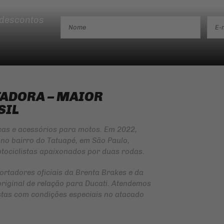
 descontos
TADORA – MAIOR
SIL
ças e acessórios para motos. Em 2022,
no bairro do Tatuapé, em São Paulo,
tociclistas apaixonados por duas rodas.
ortadores oficiais da
Brenta Brakes
e da
original de relação para Ducati. Atendemos
jistas com condições especiais no atacado