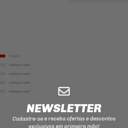
ILUMINAÇÃO
EMENDA
PARA
CORRENTE
DE
TRANSMISSAO
MANOPLAS
CORREIAS
1 Voto
REPARO
DO
nenhum voto
FREIO
nenhum voto
nenhum voto
nenhum voto
NEWSLETTER
Cadastre-se e receba ofertas e descontos
exclusivos em primeira mão!