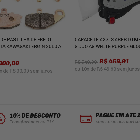
 DE PASTILHA DE FREIO
CAPACETE AXXIS ABERTO M
TA KAWASAKI ER6-N 2010 A
S DUO A8 WHITE PURPLE GLO
R$ 469,91
900,00
R$ 549,90
ou
10x
de
R$ 46,99
sem juros
x
de
R$ 90,00
sem juros
PAGUE EM ATÉ 
10% DE DESCONTO
sem juros nos cartõe
Transferência ou PIX