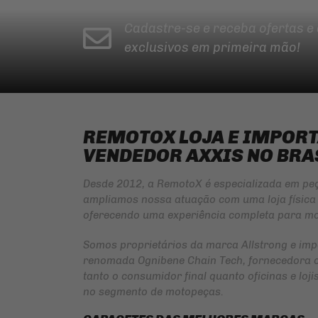
Cadastre-se e receba ofertas e
exclusivos em primeira mão!
REMOTOX LOJA E IMPOR
VENDEDOR AXXIS NO BRA
Desde 2012, a RemotoX é especializada em pe
ampliamos nossa atuação com uma loja física 
oferecendo uma experiência completa para mo
Somos proprietários da marca
Allstrong
e imp
renomada
Ognibene Chain Tech
, fornecedora 
tanto o consumidor final quanto oficinas e lo
no segmento de motopeças.