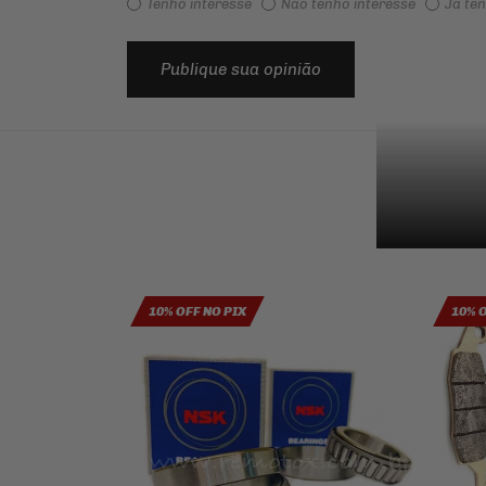
Tenho interesse
Não tenho interesse
Já te
Publique sua opinião
10% OFF NO PIX
10% 