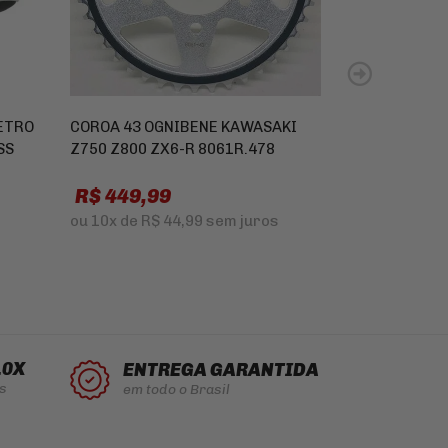
ETRO
COROA 43 OGNIBENE KAWASAKI
MANETE DE F
SS
Z750 Z800 ZX6-R 8061R.478
GSX1300R HA
R$ 449,99
R
R$ 279,98
ou
10x
de
R$ 44,99
sem juros
ou
8x
de
R$ 3
10X
ENTREGA GARANTIDA
s
em todo o Brasil