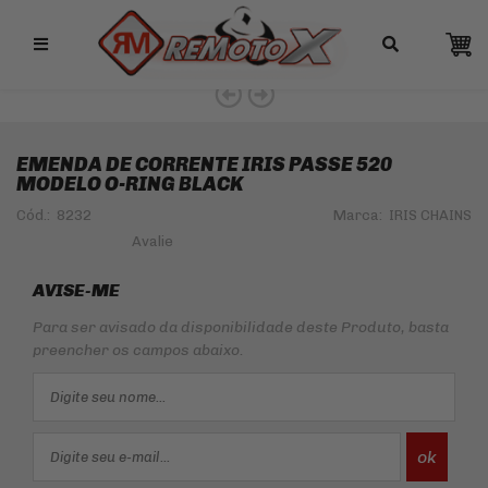
Remotox
EXCLUSIVIDADE
EMENDA DE CORRENTE IRIS PASSE 520
MODELO O-RING BLACK
Cód.:
8232
Marca:
IRIS CHAINS
AVISE-ME
Para ser avisado da disponibilidade deste Produto, basta
preencher os campos abaixo.