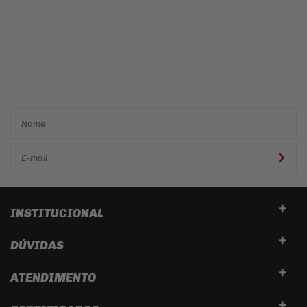
Cadastre-se e receba ofertas
e descontos
exclusivos em
primeira mão!
INSTITUCIONAL
DÚVIDAS
ATENDIMENTO