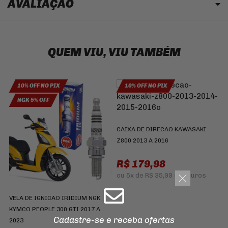
AVALIAÇÃO
QUEM VIU, VIU TAMBÉM
10% OFF NO PIX
10% OFF NO PIX
NGK 5% OFF
C
CAIXA DE DIRECAO KAWASAKI
T
Z800 2013 A 2016
R$ 179,98
ou
5x
de
R$ 35,99
sem juros
VELA DE IGNICAO IRIDIUM NGK
KYMCO PEOPLE 300 GTI 2017 A
Cadastre-se e receba ofertas
2023