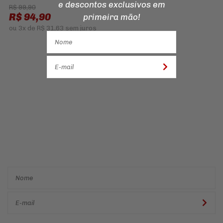
e descontos
exclusivos em
R$ 99,90
R$ 94,90
primeira mão!
ou
3x
de
R$ 31,63
sem juros
Cadastre-se e receba ofertas
e descontos
exclusivos em
primeira mão!