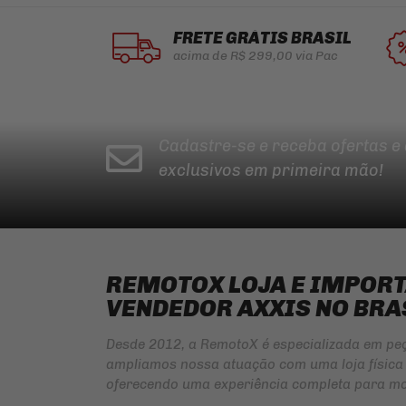
FRETE GRÁTIS BRASIL
acima de R$ 299,00 via Pac
Cadastre-se e receba ofertas e
exclusivos em primeira mão!
REMOTOX LOJA E IMPOR
VENDEDOR AXXIS NO BRA
Desde 2012, a RemotoX é especializada em pe
ampliamos nossa atuação com uma loja física 
oferecendo uma experiência completa para mo