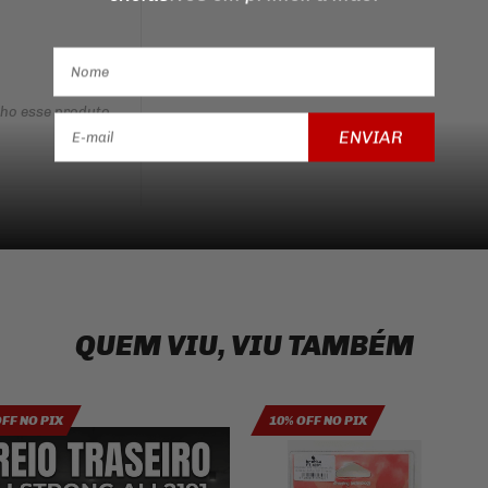
nho esse produto
ENVIAR
QUEM VIU, VIU TAMBÉM
OFF NO PIX
10% OFF NO PIX