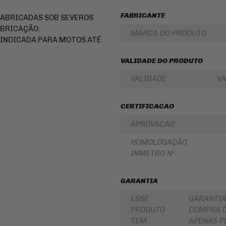
LUBRIFICANTES
SLIDER
FABRICANTE
FABRICADAS SOB SEVEROS
JUNTA
DE
FRISO
ABRICAÇÃO.
MARCA DO PRODUTO
MOTOR
DE
INDICADA PARA MOTOS ATÉ
E
RODA
SIMILAR
REDE
VALIDADE DO PRODUTO
PINHÃO
/
ARANHA
VALIDADE
VA
/ELÁSTICO
FILTRO
/
DE
FITA
ÓLEO
CERTIFICACAO
BAÚ
BATERIAS
/
APROVACAO
BAULETOS
KIT
/
COROA
HOMOLOGAÇÃO
MALAS
E
LATERAIS
PINHAO
INMETRO Nº
BAGAGEIRO
KIT
/
RELAÇÃO
SUPORTE
GARANTIA
-
DE
TRANSMISSÃO
BAÚ
ESSE
GARANTIA
CABOS
PRODUTO
COMPRA D
FLANGE
DE
DE
COMANDO
TEM
APENAS P
FIXAÇÃO