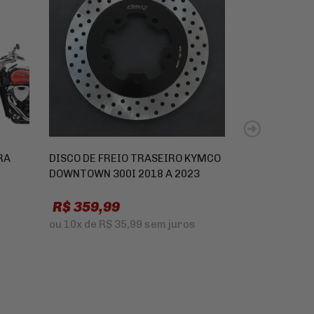
RA
DISCO DE FREIO TRASEIRO KYMCO
PASTILHA DE
DOWNTOWN 300I 2018 A 2023
HARLEY DAVI
ROD 2006 A 2
R$ 359,99
R$ 650,0
ou
10x
de
R$ 35,99
sem juros
ou
10x
de
R$ 