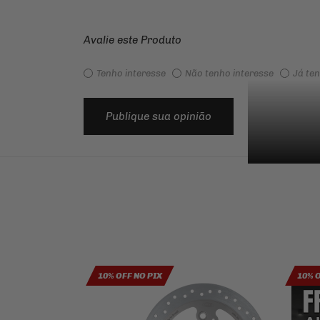
Avalie este Produto
Tenho interesse
Não tenho interesse
Já te
Publique sua opinião
10% OFF NO PIX
10% 