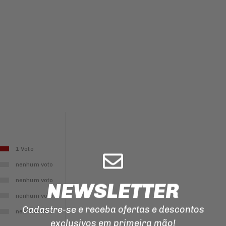
ILUMINAÇÃO
EMENDA
PARA
CORRENTE
DE
TRANSMISSAO
MANOPLAS
CORREIAS
REPARO
DO
FREIO
1 Voto
nenhum voto
nenhum voto
NEWSLETTER
nenhum voto
Cadastre-se e receba ofertas e descontos
nenhum voto
exclusivos em primeira mão!