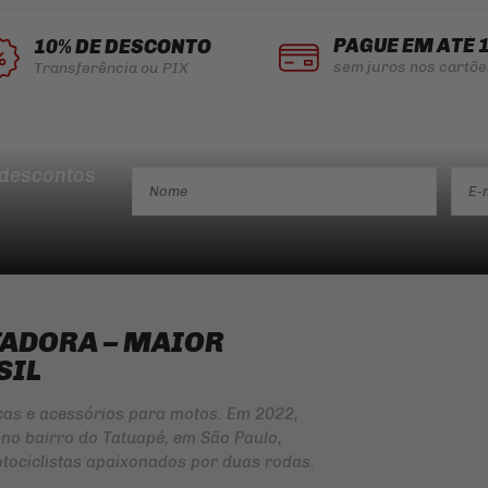
PAGUE EM ATÉ 
10% DE DESCONTO
sem juros nos cartõe
Transferência ou PIX
 descontos
TADORA – MAIOR
SIL
ças e acessórios para motos. Em 2022,
no bairro do Tatuapé, em São Paulo,
tociclistas apaixonados por duas rodas.