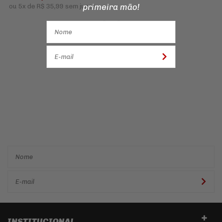
primeira mão!
ou
5x
de
R$ 35,99
sem juros
Cadastre-se e receba ofertas
e descontos
exclusivos em
primeira mão!
INSTITUCIONAL