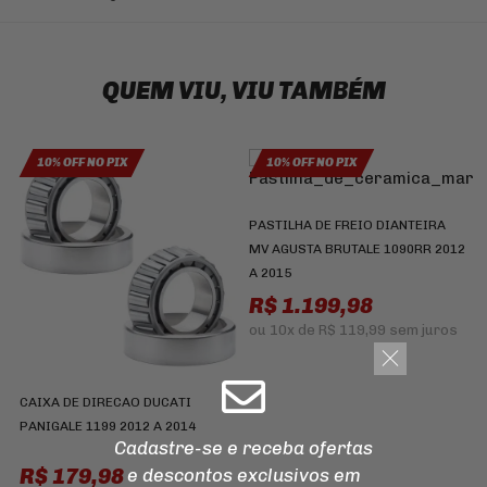
QUEM VIU, VIU TAMBÉM
10% OFF NO PIX
10% OFF NO PIX
PASTILHA DE FREIO DIANTEIRA
MV AGUSTA BRUTALE 1090RR 2012
A 2015
R$ 1.199,98
J
D
ou
10x
de
R$ 119,99
sem juros
A
CAIXA DE DIRECAO DUCATI
PANIGALE 1199 2012 A 2014
Cadastre-se e receba ofertas
R$ 179,98
e descontos
exclusivos em