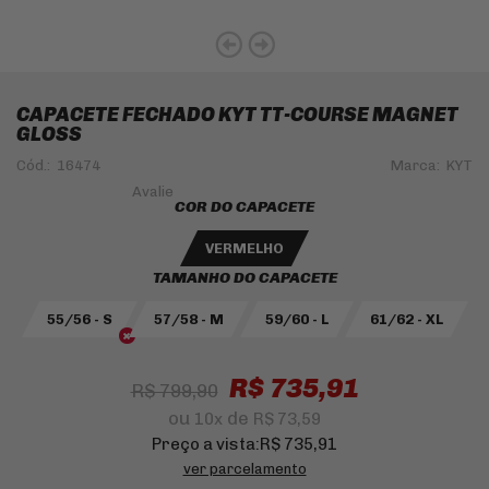
CAPACETE FECHADO KYT TT-COURSE MAGNET
GLOSS
Cód.:
16474
Marca:
KYT
COR DO CAPACETE
VERMELHO
TAMANHO DO CAPACETE
55/56 - S
57/58 - M
59/60 - L
61/62 - XL
R$ 735,91
R$ 799,90
ou
de
10
x
R$ 73,59
Preço a vista:
R$ 735,91
ver parcelamento