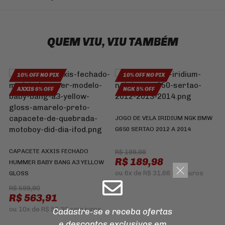
QUEM VIU, VIU TAMBÉM
10% OFF NO PIX
10% OFF NO PIX
V
AXXIS 6% OFF
NGK 5% OFF
F
JOGO DE VELA IRIDIUM NGK BMW
G650 SERTAO 2012 A 2014
CAPACETE AXXIS FECHADO
R$ 199,98
R$ 189,98
HUMMER BABY BANG A3 YELLOW
ou
6x
de
R$ 31,66
sem juros
GLOSS
R$ 599,90
R$ 563,91
ou
10x
de
R$ 56,39
sem juros
Cadastre-se e receba ofertas
e descontos
exclusivos em