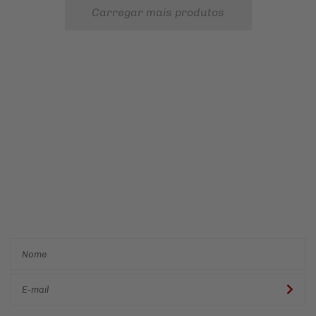
Carregar mais produtos
Cadastre-se e receba ofertas
e descontos
exclusivos em
primeira mão!