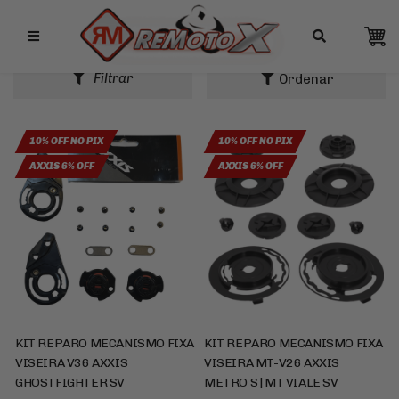
Remotox
RESULTADO DA BUSCA
Filtrar
10% OFF NO PIX
10% OFF NO PIX
AXXIS 6% OFF
AXXIS 6% OFF
KIT REPARO MECANISMO FIXA
KIT REPARO MECANISMO FIXA
VISEIRA V36 AXXIS
VISEIRA MT-V26 AXXIS
GHOSTFIGHTER SV
METRO S | MT VIALE SV