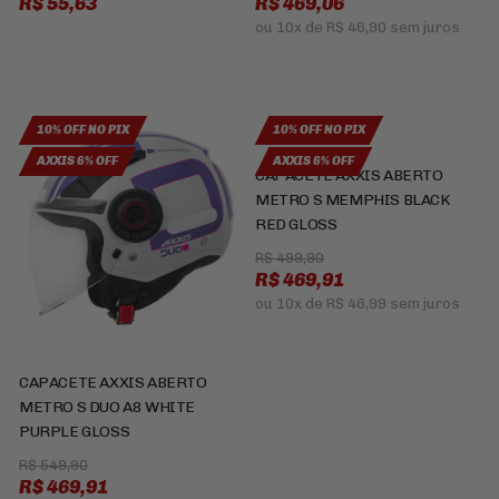
R$ 55,63
R$ 469,06
ou
10x
de
R$ 46,90
sem juros
10% OFF NO PIX
10% OFF NO PIX
AXXIS 6% OFF
AXXIS 6% OFF
CAPACETE AXXIS ABERTO
METRO S MEMPHIS BLACK
RED GLOSS
R$ 499,90
R$ 469,91
ou
10x
de
R$ 46,99
sem juros
CAPACETE AXXIS ABERTO
METRO S DUO A8 WHITE
PURPLE GLOSS
R$ 549,90
R$ 469,91