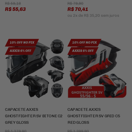
R$ 59,18
R$ 79,90
R$ 55,63
R$ 70,41
ou
2x
de
R$ 35,20
sem juros
10% OFF NO PIX
10% OFF NO PIX
AXXIS 6% OFF
AXXIS 6% OFF
CAPACETE AXXIS
CAPACETE AXXIS
GHOSTFIGHTER SV BITONE C2
GHOSTFIGHTER SV GRID C5
GREY GLOSS
RED GLOSS
R$ 1.379,90
R$ 1.399,90