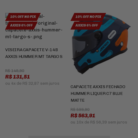
10% OFF NO PIX
10% OFF NO PIX
AXXIS 6% OFF
AXXIS 6% OFF
VISEIRA CAPACETE V-14B
AXXIS HUMMER MT TARGO S
R$ 149,90
R$ 131,51
ou
4x
de
R$ 32,87
sem juros
CAPACETE AXXIS FECHADO
HUMMER LIQUER C7 BLUE
MATTE
R$ 599,90
R$ 563,91
ou
10x
de
R$ 56,39
sem juros