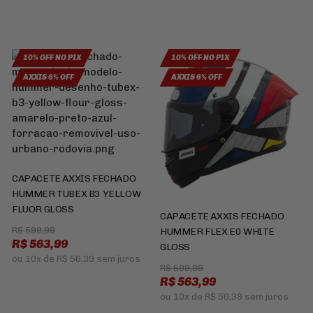
10% OFF NO PIX
10% OFF NO PIX
AXXIS 6% OFF
AXXIS 6% OFF
CAPACETE AXXIS FECHADO
HUMMER TUBEX B3 YELLOW
FLUOR GLOSS
CAPACETE AXXIS FECHADO
R$ 599,99
HUMMER FLEX E0 WHITE
R$ 563,99
GLOSS
ou
10x
de
R$ 56,39
sem juros
R$ 599,99
R$ 563,99
ou
10x
de
R$ 56,39
sem juros