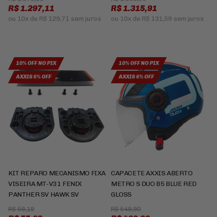
R$ 1.297,11
R$ 1.315,91
ou
10x
de
R$ 129,71
sem juros
ou
10x
de
R$ 131,59
sem juros
10% OFF NO PIX
10% OFF NO PIX
AXXIS 6% OFF
AXXIS 6% OFF
KIT REPARO MECANISMO FIXA
CAPACETE AXXIS ABERTO
VISEIRA MT-V31 FENIX
METRO S DUO B5 BLUE RED
PANTHER SV HAWK SV
GLOSS
R$ 59,18
R$ 549,90