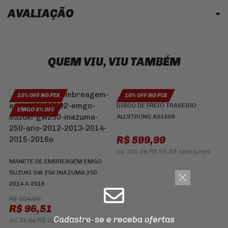
AVALIAÇÃO
QUEM VIU, VIU TAMBÉM
10% OFF NO PIX
10% OFF NO PIX
DISCO DE FREIO TRASEIRO
EMGO 8% OFF
ALLSTRONG AS1606
R$ 599,99
ou
10x
de
R$ 59,99
sem juros
MANETE DE EMBREAGEM EMGO
SUZUKI GW 250 INAZUMA 250
2014 A 2016
R$ 104,90
R$ 96,51
J
Cadastre-se e receba ofertas
K
ou
3x
de
R$ 32,17
sem juros