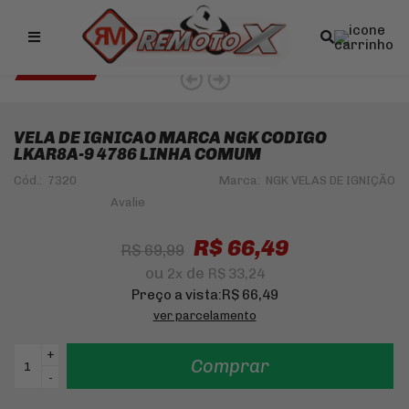
Remotox
10% OFF NO PIX
NGK 5% OFF
VELA DE IGNICAO MARCA NGK CODIGO
LKAR8A-9 4786 LINHA COMUM
Cód.:
7320
Marca:
NGK VELAS DE IGNIÇÃO
R$ 66,49
R$ 69,99
ou
de
2
x
R$ 33,24
Preço a vista:
R$ 66,49
ver parcelamento
+
Comprar
-