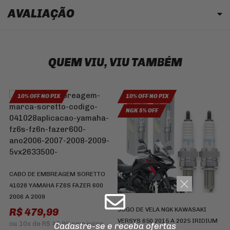
AVALIAÇÃO
QUEM VIU, VIU TAMBÉM
10% OFF NO PIX
10% OFF NO PIX
NGK 5% OFF
CABO DE EMBREAGEM SORETTO
41028 YAMAHA FZ6S FAZER 600
2006 A 2009
R$ 479,99
JOGO DE VELA NGK KAWASAKI
M
VERSYS 650 2015 A 2025 IRIDIUM
3
ou
10x
de
R$ 47,99
sem juros
Cadastre-se e receba ofertas