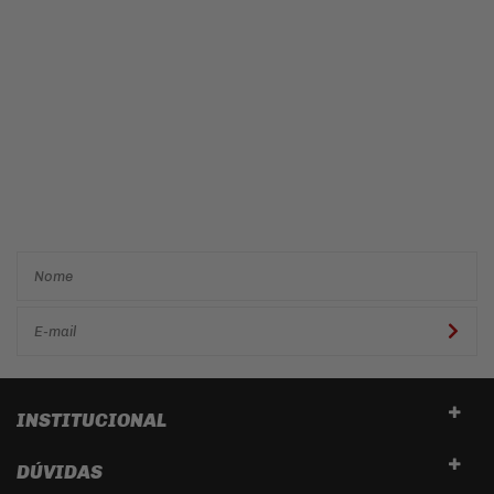
Cadastre-se e receba ofertas
e descontos
exclusivos em
primeira mão!
INSTITUCIONAL
DÚVIDAS