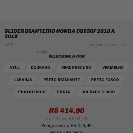
SLIDER DIANTEIRO HONDA CB650F 2018 A
2019
Cód.:
Marca:
SPEED STYLE
SELECIONE A COR
AZUL
DOURADO
VERDE ESCURO
VERMELHO
LARANJA
PRETO BRILHANTE
PRETO FOSCO
PRATA FOSCO
PRATA
DOURADO CLARO
R$ 414,90
ou
de
10
x
R$ 41,49
Preço a vista:
R$ 414,90
ver parcelamento