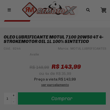
Remotox
10% OFF NO PIX
MOTUL 4% OFF
OLEO LUBRIFICANTE MOTUL 7100 20W50 4T 4-
STROKEMOTOR OIL 1L 100% SINTETICO
Cód.:
8244
Marca:
MOTUL LUBRIFICANTES
R$ 143,99
R$ 149,99
ou
de
4
x
R$ 35,99
Preço a vista:
R$ 143,99
ver parcelamento
+
Comprar
-