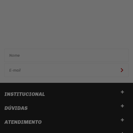
Cadastre-se e receba ofertas
e descontos
exclusivos em
primeira mão!
INSTITUCIONAL
DÚVIDAS
ATENDIMENTO