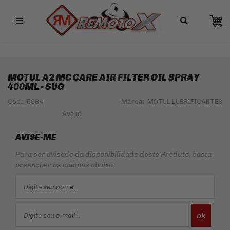
Remotox
MOTUL A2 MC CARE AIR FILTER OIL SPRAY
400ML - SUG
Cód.:
6984
Marca:
MOTUL LUBRIFICANTES
AVISE-ME
Para ser avisado da disponibilidade deste Produto, basta
preencher os campos abaixo.