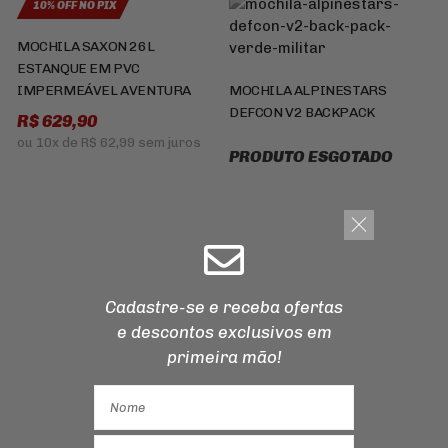
10% OFF NO PIX
MOCHILA SAXON 26L
ESTANQUE EM PVC
IMPERMEÁVEL AVENTURA
MOCHILA ALPINESTARS
DEFCON V2 BACKPACK
R$ 629,90
ou
10x
de
R$ 62,99
sem juros
PRODUTO ESGOTADO
Cadastre-se e receba ofertas
e descontos
exclusivos em
primeira mão!
Cadastre-se e receba ofertas
e descontos
exclusivos em